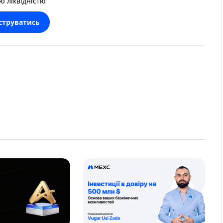
ю ліквідністю
струватись