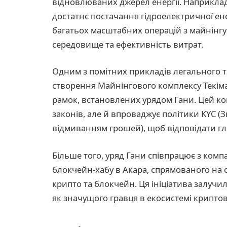
відновлюваних джерел енергії. Наприклад,
достатнє постачання гідроелектричної ене
багатьох масштабних операцій з майнінгу
середовище та ефективність витрат.
Одним з помітних прикладів легального та
створення Майнінгового комплексу Текіман
рамок, встановлених урядом Гани. Цей к
законів, але й впроваджує політики KYC (З
відмиванням грошей), щоб відповідати г
Більше того, уряд Гани співпрацює з комп
блокчейн-хабу в Акара, спрямованого на с
крипто та блокчейн. Ця ініціатива залучил
як значущого гравця в екосистемі крипто