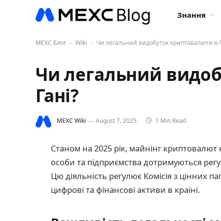
Знання
MEXC Блог
Wiki
Чи легальний видобуток криптовалюти в Г
-
-
Чи легальний видоб
Гані?
MEXC Wiki
August 7, 2025
1 Min Read
Станом на 2025 рік, майнінг криптовалют є
особи та підприємства дотримуються регу
Цю діяльність регулює Комісія з цінних па
цифрові та фінансові активи в країні.