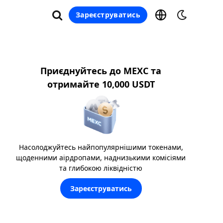
Зареєструватись
Приєднуйтесь до MEXC та
отримайте 10,000 USDT
Насолоджуйтесь найпопулярнішими токенами,
щоденними аірдропами, наднизькими комісіями
та глибокою ліквідністю
Зареєструватись