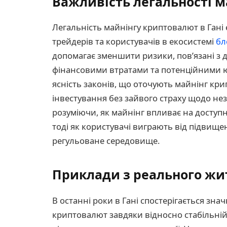
Важливість легальності м
Легальність майнінгу криптовалют в Гані
трейдерів та користувачів в екосистемі
бл
допомагає зменшити ризики, пов’язані з
фінансовими втратами та потенційними ю
ясність законів, що оточують майнінг кр
інвестування без зайвого страху щодо не
розуміючи, як майнінг впливає на доступн
тоді як користувачі виграють від підвищен
регульоване середовище.
Приклади з реального жит
В останні роки в Гані спостерігається зна
криптовалют завдяки відносно стабільній 