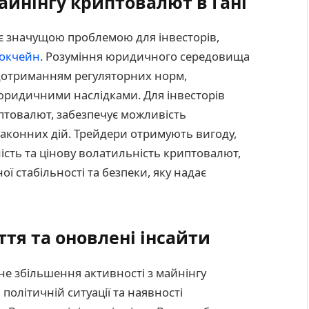
айнінгу криптовалют в Гані
 є значущою проблемою для інвесторів,
окчейн
. Розуміння юридичного середовища
 дотриманням регуляторних норм,
ридичними наслідками. Для інвесторів
иптовалют, забезпечує можливість
законних дій. Трейдери отримують вигоду,
ість та цінову волатильність криптовалют,
ої стабільності та безпеки, яку надає
тя та оновлені інсайти
чне збільшення активності з майнінгу
політичній ситуації та наявності