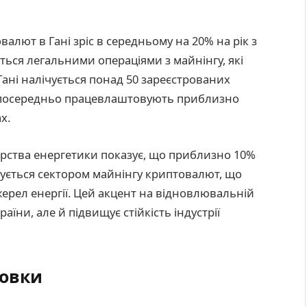
алют в Гані зріс в середньому на 20% на рік з
ться легальними операціями з майнінгу, які
Гані налічується понад 50 зареєстрованих
езпосередньо працевлаштовують приблизно
х.
терства енергетики показує, що приблизно 10%
ується сектором майнінгу криптовалют, що
джерел енергії. Цей акцент на відновлювальній
раїни, але й підвищує стійкість індустрії
новки