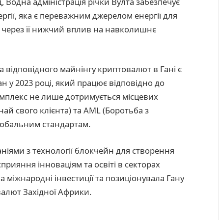
 Водна адміністрація річки Вулта забезпечує
ргії, яка є переважним джерелом енергії для
 через її нижчий вплив на навколишнє
 відповідного майнінгу криптовалют в Гані є
 у 2023 році, який працює відповідно до
омплекс не лише дотримується місцевих
най свого клієнта) та AML (Боротьба з
лобальним стандартам.
аніями з технології блокчейн для створення
прияння інноваціям та освіті в секторах
а міжнародні інвестиції та позиціонувала Гану
валют Західної Африки.