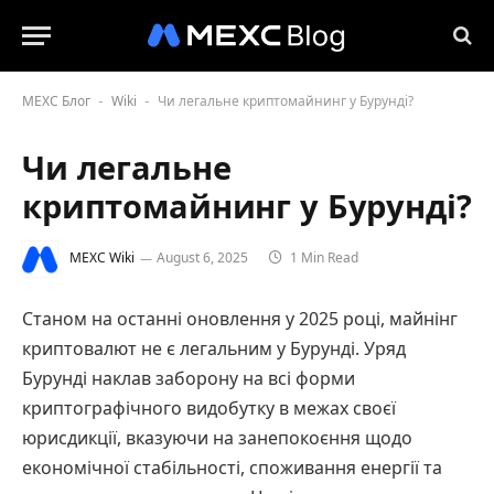
MEXC Блог
Wiki
Чи легальне криптомайнинг у Бурунді?
-
-
Чи легальне
криптомайнинг у Бурунді?
MEXC Wiki
August 6, 2025
1 Min Read
Станом на останні оновлення у 2025 році, майнінг
криптовалют не є легальним у Бурунді. Уряд
Бурунді наклав заборону на всі форми
криптографічного видобутку в межах своєї
юрисдикції, вказуючи на занепокоєння щодо
економічної стабільності, споживання енергії та