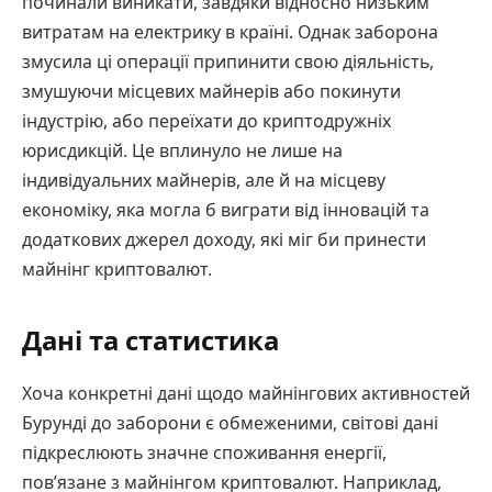
починали виникати, завдяки відносно низьким
витратам на електрику в країні. Однак заборона
змусила ці операції припинити свою діяльність,
змушуючи місцевих майнерів або покинути
індустрію, або переїхати до криптодружніх
юрисдикцій. Це вплинуло не лише на
індивідуальних майнерів, але й на місцеву
економіку, яка могла б виграти від інновацій та
додаткових джерел доходу, які міг би принести
майнінг криптовалют.
Дані та статистика
Хоча конкретні дані щодо майнінгових активностей
Бурунді до заборони є обмеженими, світові дані
підкреслюють значне споживання енергії,
пов’язане з майнінгом криптовалют. Наприклад,