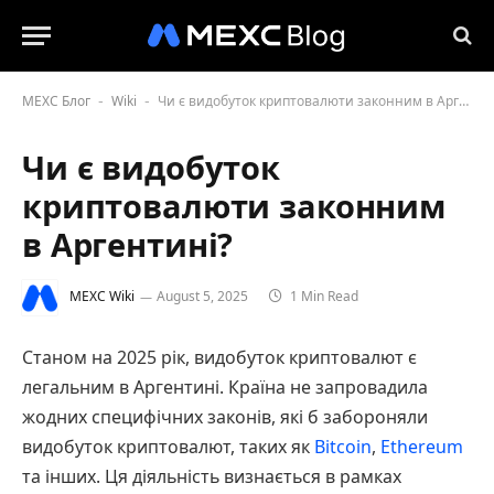
MEXC Блог
Wiki
Чи є видобуток криптовалюти законним в Аргентині?
-
-
Чи є видобуток
криптовалюти законним
в Аргентині?
MEXC Wiki
August 5, 2025
1 Min Read
Станом на 2025 рік, видобуток криптовалют є
легальним в Аргентині. Країна не запровадила
жодних специфічних законів, які б забороняли
видобуток криптовалют, таких як
Bitcoin
,
Ethereum
та інших. Ця діяльність визнається в рамках