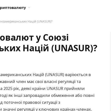
криптовалюту
нноамериканських Націй (UNASUR)?
овалют у Союзі
ких Націй (UNASUR)?
оамериканських Націй (UNASUR) варіюється в
жавний член має свої власні регуляції та
 2025 рік, деякі країни UNASUR прийняли
тоді як інші запровадили обмеження або повні
 поточної правової ситуації з
начні регуляції у ключових країнах-членах.