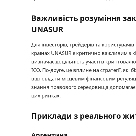
Важливість розуміння за
UNASUR
Для інвесторів, трейдерів та користувачі
країнах UNASUR є критично важливим з к
визначає доцільність участі в криптовалют
ICO. По-друге, це вплине на стратегії, як
відповідати місцевим фінансовим регуляц
знання правового середовища допомагає в 
цих ринках.
Приклади з реального жит
Аргентина