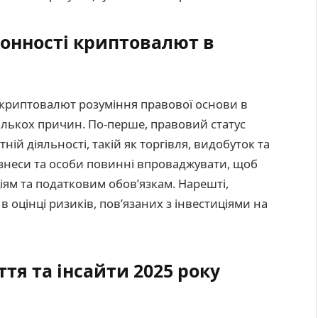
конності криптовалют в
в криптовалют розуміння правової основи в
ількох причин. По-перше, правовий статус
ній діяльності, такій як торгівля, видобуток та
і бізнеси та особи повинні впроваджувати, щоб
іям та податковим обов’язкам. Нарешті,
оцінці ризиків, пов’язаних з інвестиціями на
тя та інсайти 2025 року