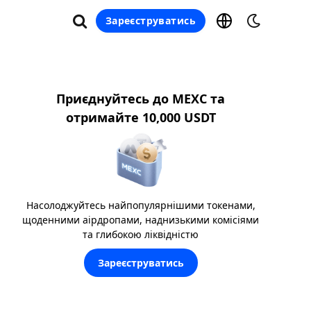
Зареєструватись
Приєднуйтесь до MEXC та
отримайте 10,000 USDT
Насолоджуйтесь найпопулярнішими токенами,
щоденними аірдропами, наднизькими комісіями
та глибокою ліквідністю
Зареєструватись