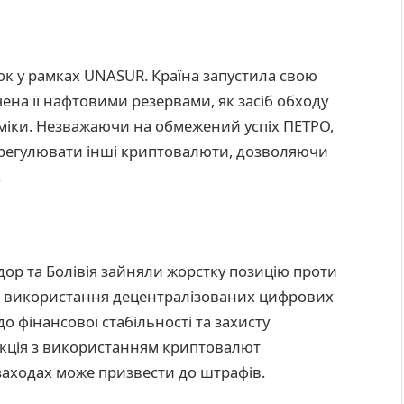
к у рамках UNASUR. Країна запустила свою
ена її нафтовими резервами, як засіб обходу
оміки. Незважаючи на обмежений успіх ПЕТРО,
 регулювати інші криптовалюти, дозволяючи
.
адор та Болівія зайняли жорстку позицію проти
ь використання децентралізованих цифрових
 фінансової стабільності та захисту
закція з використанням криптовалют
 заходах може призвести до штрафів.