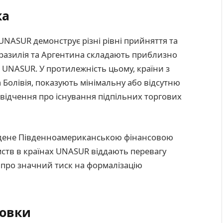
ка
UNASUR демонструє різні рівні прийняття та
 Бразилія та Аргентина складають приблизно
UNASUR. У протилежність цьому, країни з
 Болівія, показують мінімальну або відсутню
свідчення про існування підпільних торгових
ведене Південноамериканською фінансовою
мств в країнах UNASUR віддають перевагу
 про значний тиск на формалізацію
новки