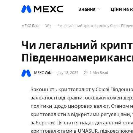
Знання
Ціни на 
MEXC Блог
Wiki
Чи легальний криптовалют у Союзі Півде
-
-
Чи легальний крипт
Південноамерикансь
MEXC Wiki
July 18, 2025
1 Min Read
Законність криптовалют у Союзі Південн
залежності від країни, оскільки кожен дер
політики щодо цифрових валют. Станом на
криптовалюти з відкритими регуляціями, 
заборони. Ця стаття надає детальний огляд
криптовалютами в UNASUR, підкреслюючи з