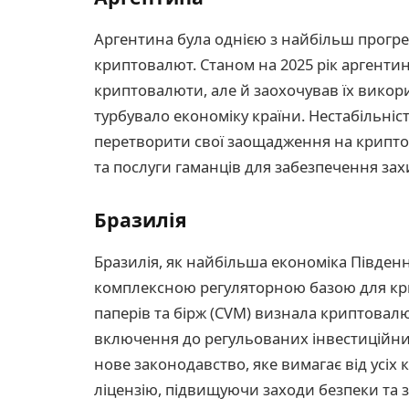
Аргентина була однією з найбільш прогр
криптовалют. Станом на 2025 рік аргенти
криптовалюти, але й заохочував їх викори
турбувало економіку країни. Нестабільніс
перетворити свої заощадження на крипто
та послуги гаманців для забезпечення зах
Бразилія
Бразилія, як найбільша економіка Півден
комплексною регуляторною базою для кри
паперів та бірж (CVM) визнала криптова
включення до регульованих інвестиційних
нове законодавство, яке вимагає від усіх 
ліцензію, підвищуючи заходи безпеки та з