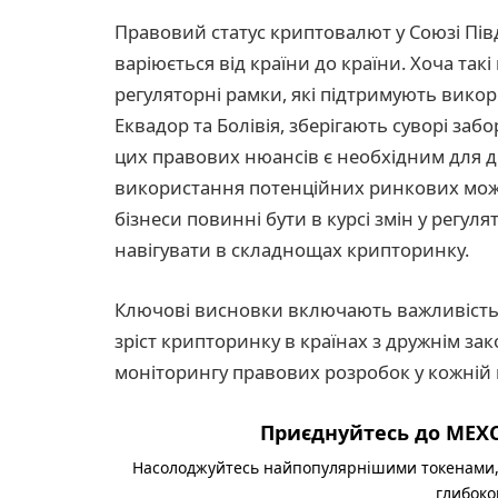
Правовий статус криптовалют у Союзі Пі
варіюється від країни до країни. Хоча такі
регуляторні рамки, які підтримують викор
Еквадор та Болівія, зберігають суворі заб
цих правових нюансів є необхідним для д
використання потенційних ринкових можл
бізнеси повинні бути в курсі змін у регу
навігувати в складнощах крипторинку.
Ключові висновки включають важливість 
зріст крипторинку в країнах з дружнім за
моніторингу правових розробок у кожній 
Приєднуйтесь до MEXC
Насолоджуйтесь найпопулярнішими токенами,
глибоко