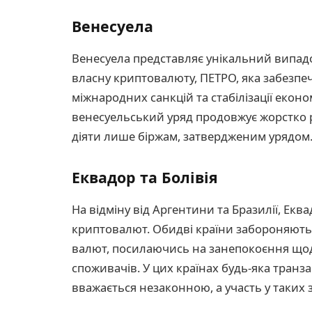
Венесуела
Венесуела представляє унікальний випадо
власну криптовалюту, ПЕТРО, яка забезпеч
міжнародних санкцій та стабілізації екон
венесуельський уряд продовжує жорстко
діяти лише біржам, затвердженим урядом
Еквадор та Болівія
На відміну від Аргентини та Бразилії, Екв
криптовалют. Обидві країни забороняют
валют, посилаючись на занепокоєння щодо
споживачів. У цих країнах будь-яка тран
вважається незаконною, а участь у таких