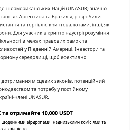
вденноамериканських Націй (UNASUR) значно
 нації, як Аргентина та Бразилія, розробили
истання та торгівлю криптовалютами, інші, як
орони. Для учасників криптоіндустрії розуміння
іяльності в межах правових рамок та
ивостей у Південній Америці. Інвестори та
ляторному середовищі, щоб ефективно
дотримання місцевих законів, потенційний
конодавством та потребу у постійному
країні-члені UNASUR.
 та отримайте 10,000 USDT
 щоденними аірдропами, наднизькими комісіями та
ю ліквідністю