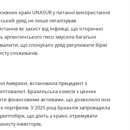
есивних країн UNASUR у питанні використання
нський уряд не лише легалізував
стання як захист від інфляції, що історично
ть аргентинського песо змусила багатьох
валюти, що спонукало уряд регулювати біржі
исту споживачів.
ної Америки, встановила прецедент з
птовалют. Бразильська комісія з цінних
люти фінансовими активами, що дозволило їхнє
 портфелів. У 2025 році Бразилія запровадила
криптобірж, що діють у країні, отримувати
ахисту інвесторів.