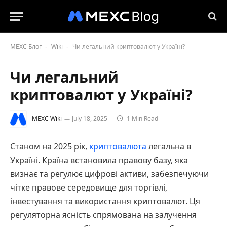
MEXC Блог
Wiki
Чи легальний криптовалют у Україні?
-
-
Чи легальний
криптовалют у Україні?
MEXC Wiki
July 18, 2025
1 Min Read
Станом на 2025 рік,
криптовалюта
легальна в
Україні. Країна встановила правову базу, яка
визнає та регулює цифрові активи, забезпечуючи
чітке правове середовище для торгівлі,
інвестування та використання криптовалют. Ця
регуляторна ясність спрямована на залучення