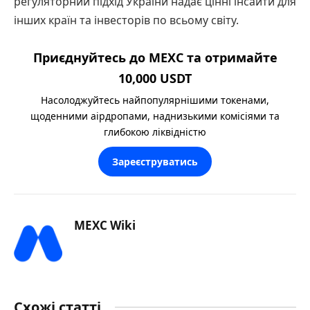
регуляторний підхід України надає цінні інсайти для
інших країн та інвесторів по всьому світу.
Приєднуйтесь до MEXC та отримайте
10,000 USDT
Насолоджуйтесь найпопулярнішими токенами,
щоденними аірдропами, наднизькими комісіями та
глибокою ліквідністю
Зареєструватись
MEXC Wiki
Схожі статті