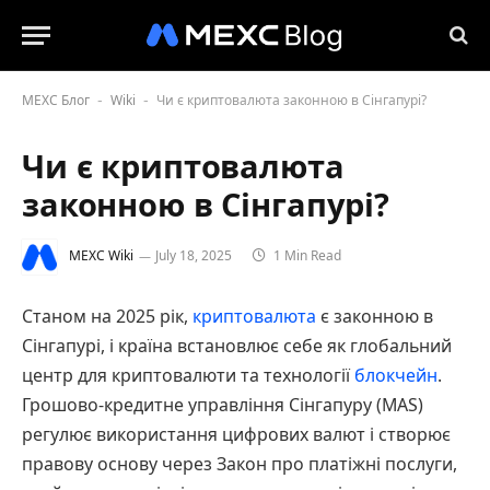
MEXC Блог
Wiki
Чи є криптовалюта законною в Сінгапурі?
-
-
Чи є криптовалюта
законною в Сінгапурі?
MEXC Wiki
July 18, 2025
1 Min Read
Станом на 2025 рік,
криптовалюта
є законною в
Сінгапурі, і країна встановлює себе як глобальний
центр для криптовалюти та технології
блокчейн
.
Грошово-кредитне управління Сінгапуру (MAS)
регулює використання цифрових валют і створює
правову основу через Закон про платіжні послуги,