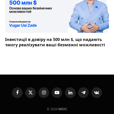
Інвестиції в довіру на 500 млн $, що надають
змогу реалізувати ваші безмежні можливості
Facebook
X
Instagram
YouTube
LinkedIn
Telegram
VKontakte
(Twitter)
© 2026
MEXC