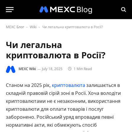
MEXC Блог
Wiki
Чи легальна криптовалюта в Росії?
-
-
Чи легальна
криптовалюта в Росії?
MEXC Wiki
July 18, 2025
1 Min Read
Станом на 2025 рік,
криптовалюта
залишається в
складній правовій сірій зоні в Росії. Хоча володіти
криптовалютами не є незаконним, використання
криптовалюти для оплати товарів і послуг
заборонено. Російський уряд впровадив певні
нормативні акти, які обмежують спосіб