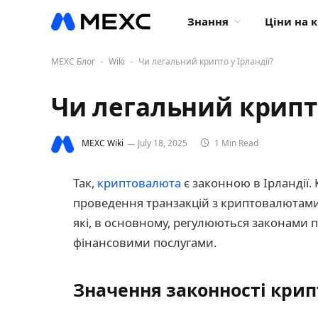
Знання
Ціни на 
MEXC Блог
Wiki
Чи легальний крипто у Ірландії?
-
-
Чи легальний крипто
MEXC Wiki
July 18, 2025
1 Min Read
Так,
криптовалюта
є законною в Ірландії. 
проведення транзакцій з криптовалютами
які, в основному, регулюються законами 
фінансовими послугами.
Значення законності крип