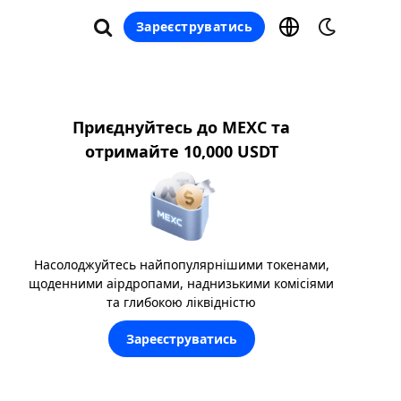
Зареєструватись
Приєднуйтесь до MEXC та
отримайте 10,000 USDT
Насолоджуйтесь найпопулярнішими токенами,
щоденними аірдропами, наднизькими комісіями
та глибокою ліквідністю
Зареєструватись