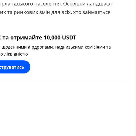
 ірландського населення. Оскільки ландшафт
их та ринкових змін для всіх, хто займається
 та отримайте 10,000 USDT
 щоденними аірдропами, наднизькими комісіями та
ю ліквідністю
струватись