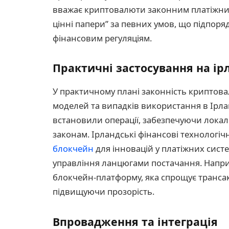
вважає криптовалюти законним платіжним 
цінні папери” за певних умов, що підпор
фінансовим регуляціям.
Практичні застосування на і
У практичному плані законність криптовал
моделей та випадків використання в Ірланді
встановили операції, забезпечуючи локал
законам. Ірландські фінансові технологі
блокчейн
для інновацій у платіжних сист
управління ланцюгами постачання. Наприк
блокчейн-платформу, яка спрощує трансак
підвищуючи прозорість.
Впровадження та інтеграція