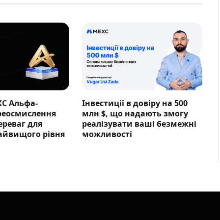
XC Альфа-
Інвестиції в довіру на 500
ереосмислення
млн $, що надають змогу
ереваг для
реалізувати ваші безмежні
айвищого рівня
можливості