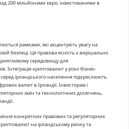
онад 200 мільйонами євро, інвестованими в
люється рамками, які акцентують увагу на
вій безпеці. Ця правова ясність є вирішально
приятливому середовищу для
в. Інтеграція криптовалют у різні бізнес-
 серед ірландського населення підкреслюють
рових валют в Ірландії. Інвесторам і
уляторних змін та технологічних досягнень,
андії.
міння конкретних правових та регуляторних
 криптовалют на ірландському ринку та