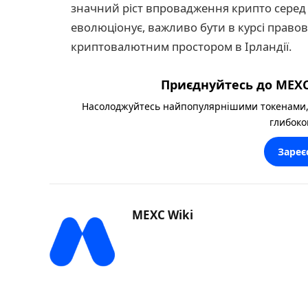
значний ріст впровадження крипто серед
еволюціонує, важливо бути в курсі правов
криптовалютним простором в Ірландії.
Приєднуйтесь до MEXC
Насолоджуйтесь найпопулярнішими токенами,
глибоко
Зареє
MEXC Wiki