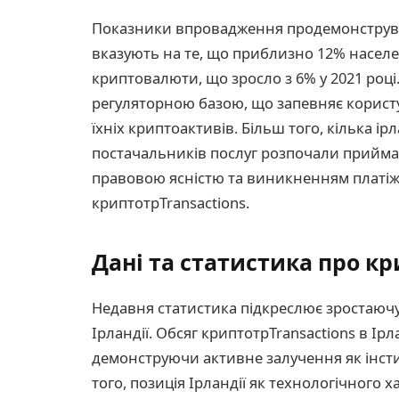
Показники впровадження продемонструвал
вказують на те, що приблизно 12% насел
криптовалюти, що зросло з 6% у 2021 році
регуляторною базою, що запевняє користув
їхніх криптоактивів. Більш того, кілька і
постачальників послуг розпочали приймат
правовою ясністю та виникненням платіж
криптотрTransactions.
Дані та статистика про кр
Недавня статистика підкреслює зростаюч
Ірландії. Обсяг криптотрTransactions в Ірл
демонструючи активне залучення як інстит
того, позиція Ірландії як технологічного х