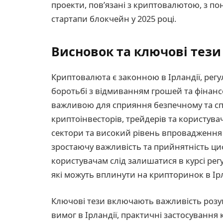
проекти, пов’язані з криптовалютою, з п
стартапи блокчейн у 2025 році.
Висновок та ключові тези
Криптовалюта є законною в Ірландії, регу
боротьбі з відмиванням грошей та фінансо
важливою для сприяння безпечному та с
криптоінвесторів, трейдерів та користувачі
сектори та високий рівень впровадження
зростаючу важливість та прийнятність циф
користувачам слід залишатися в курсі рег
які можуть вплинути на крипторинок в Ірл
Ключові тези включають важливість розу
вимог в Ірландії, практичні застосування