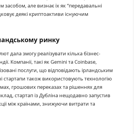
засобом, але визнає їх як “передавальні
ядковує деякі криптоактиви існуючим
рландському ринку
ют дала змогу реалізувати кілька бізнес-
ї. Компанії, такі як Gemini та Coinbase,
ізовані послуги, що відповідають ірландським
чні стартапи також використовують технологію
емах, грошових переказах та рішеннях для
лад, стартап із Дубліна нещодавно запустив
ції між країнами, знижуючи витрати та