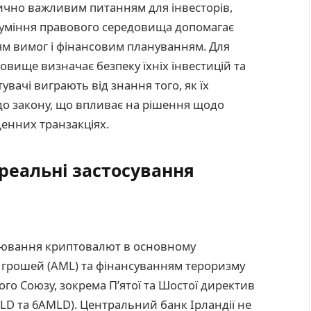
тично важливим питанням для інвесторів,
озуміння правового середовища допомагає
ям вимог і фінансовим плануванням. Для
довище визначає безпеку їхніх інвестицій та
увачі виграють від знання того, як їх
до закону, що впливає на рішення щодо
енних транзакціях.
 реальні застосування
гулювання криптовалют в основному
 грошей (AML) та фінансуванням тероризму
ого Союзу, зокрема П’ятої та Шостої директив
D та 6AMLD). Центральний банк Ірландії не