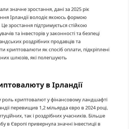
и значне зростання, дані за 2025 рік
ення Ірландії володіє якоюсь формою
. Це зростання підтримується стійкою
ачів та інвесторів у законності та безпеці
рландських роздрібних продавців та
и криптовалюти як спосіб оплати, підкріплені
них шлюзів, які полегшують
иптовалюту в Ірландії
у роль криптовалют у фінансовому ландшафті
андії перевищив 1,2 мільярда євро в 2024 році,
уційних, так і роздрібних учасників. Більше
абу в Європі привернула значні інвестиції в