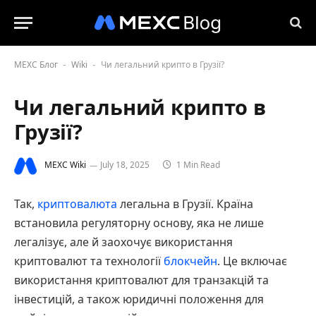
MEXC Блог
Wiki
Чи легальний крипто в Грузії?
-
-
Чи легальний крипто в
Грузії?
MEXC Wiki
July 18, 2025
1 Min Read
Так,
криптовалюта
легальна в Грузії. Країна
встановила регуляторну основу, яка не лише
легалізує, але й заохочує використання
криптовалют та технології
блокчейн
. Це включає
використання криптовалют для транзакцій та
інвестицій, а також юридичні положення для