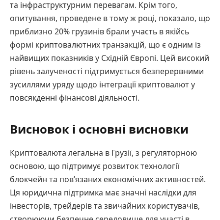
та інфраструктурним перевагам. Крім того,
опитування, проведене в тому ж році, показало, що
приблизно 20% грузинів брали участь в якійсь
формі криптовалютних транзакцій, що є одним із
найвищих показників у Східній Європі. Цей високий
рівень залученості підтримується безперервними
зусиллями уряду щодо інтеграції криптовалют у
повсякденні фінансові діяльності.
Висновок і основні висновки
Криптовалюта легальна в Грузії, з регуляторною
основою, що підтримує розвиток технології
блокчейн та пов’язаних економічних активностей.
Ця юридична підтримка має значні наслідки для
інвесторів, трейдерів та звичайних користувачів,
створюючи безпечне середовище для участі в