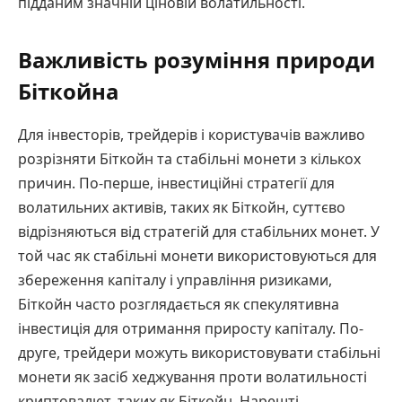
підданим значній ціновій волатильності.
Важливість розуміння природи
Біткойна
Для інвесторів, трейдерів і користувачів важливо
розрізняти Біткойн та стабільні монети з кількох
причин. По-перше, інвестиційні стратегії для
волатильних активів, таких як Біткойн, суттєво
відрізняються від стратегій для стабільних монет. У
той час як стабільні монети використовуються для
збереження капіталу і управління ризиками,
Біткойн часто розглядається як спекулятивна
інвестиція для отримання приросту капіталу. По-
друге, трейдери можуть використовувати стабільні
монети як засіб хеджування проти волатильності
криптовалют, таких як Біткойн. Нарешті,