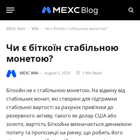
MEXC Блог
Wiki
Чи є біткоїн стабільною монетою?
-
-
Чи є біткоїн стабільною
монетою?
MEXC Wiki
August 5, 2025
1 Min Read
Біткойн не є стабільною монетою. На відміну від
стабільних монет, які створені для підтримки
стабільної вартості за рахунок прив’язки до
резервного активу, такого як долар США або
золото, вартість Біткойна визначається динамікою
попиту та пропозиції на ринку, що робить його