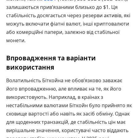
залишаються прив’язаними близько до $1. Ця
стабільність досягається через резерви активів, які
можуть включати фіатні валют, інші криптовалюти
або комерційні папери, залежно від стабільної
монети.
Впровадження та варіанти
використання
Волатильність Біткойна не обов’язково заважає
його впровадженню, але впливає на те, як його
використовують. Наприклад, в країнах з
нестабільними валютами Біткойн було прийнято як
сховище вартості або навіть як засіб обміну. Однак
для щоденних транзакцій, де стабільність цін має
вирішальне значення, користувачі часто віддають