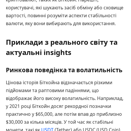
користувачі, які шукають засіб обміну або сховище
вартості, повинні розуміти аспекти стабільності
валюти, яку вони вибирають для використання.
Приклади з реального світу та
актуальні insights
Ринкова поведінка та волатильність
Цінова історія Біткойна відзначається різкими
підйомами та раптовими падіннями, що
відображає його високу волатильність. Наприклад,
у 2021 році Біткойн досяг рекордної позначки
практично у $65,000, але потім впав до приблизно
$30,000 за кілька місяців. У той час як стабільні
монети, такі як
USDT
(Tether) або USDC (USD Coin),