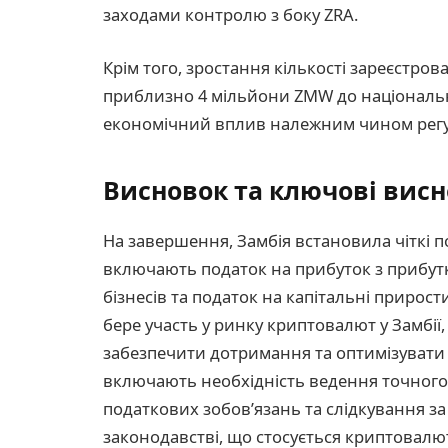
заходами контролю з боку ZRA.
Крім того, зростання кількості зареєстр
приблизно 4 мільйони ZMW до національно
економічний вплив належним чином рег
Висновок та ключові вис
На завершення, Замбія встановила чіткі по
включають податок на прибуток з прибутк
бізнесів та податок на капітальні прирост
бере участь у ринку криптовалют у Замбії,
забезпечити дотримання та оптимізувати 
включають необхідність ведення точного 
податкових зобов’язань та слідкування з
законодавстві, що стосується криптовалю