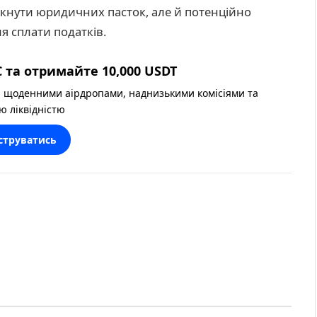
икнути юридичних пасток, але й потенційно
я сплати податків.
 та отримайте 10,000 USDT
 щоденними аірдропами, наднизькими комісіями та
ю ліквідністю
струватись