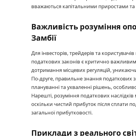
вважаються капітальними приростами та 
Важливість розуміння оп
Замбії
Для інвесторів, трейдерів та користувачів
податкових законів є критично важливим 
дотримання місцевих регуляцій, уникаю
По-друге, правильне знання податкових 
плануванні та ухваленні рішень, особливо
Нарешті, розуміння податкових наслідків м
оскільки чистий прибуток після сплати 
загальної прибутковості.
Приклади з реального світ