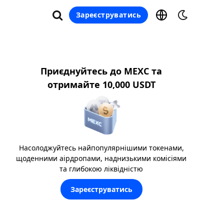
Зареєструватись
Приєднуйтесь до MEXC та
отримайте 10,000 USDT
Насолоджуйтесь найпопулярнішими токенами,
щоденними аірдропами, наднизькими комісіями
та глибокою ліквідністю
Зареєструватись