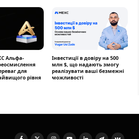
XC Альфа-
Інвестиції в довіру на 500
ереосмислення
млн $, що надають змогу
ереваг для
реалізувати ваші безмежні
айвищого рівня
можливості