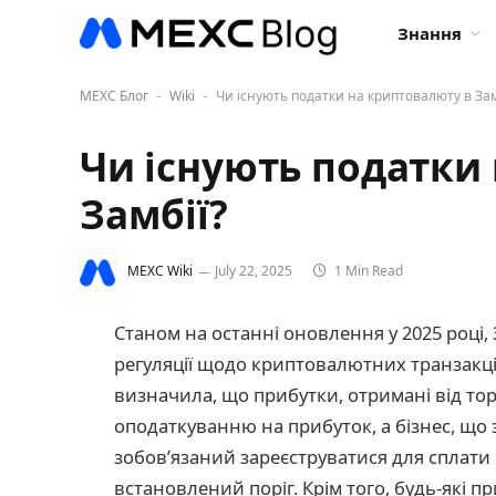
Знання
MEXC Блог
Wiki
Чи існують податки на криптовалюту в Зам
-
-
Чи існують податки
Замбії?
MEXC Wiki
July 22, 2025
1 Min Read
Станом на останні оновлення у 2025 році,
регуляції щодо криптовалютних транзакці
визначила, що прибутки, отримані від то
оподаткуванню на прибуток, а бізнес, щ
зобов’язаний зареєструватися для сплати
встановлений поріг. Крім того, будь-які 