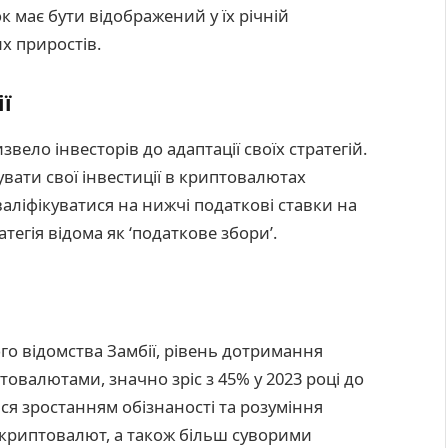
к має бути відображений у їх річній
их приростів.
ії
вело інвесторів до адаптації своїх стратегій.
вати свої інвестиції в криптовалютах
аліфікуватися на нижчі податкові ставки на
тегія відома як ‘податкове збори’.
го відомства Замбії, рівень дотримання
товалютами, значно зріс з 45% у 2023 році до
ся зростанням обізнаності та розуміння
 криптовалют, а також більш суворими