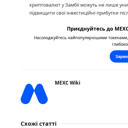
криптовалют у Замбії можуть не лише ун
підвищити свої інвестиційні прибутки післ
Приєднуйтесь до MEXC
Насолоджуйтесь найпопулярнішими токенами,
глибоко
Зареє
MEXC Wiki
Схожі статті