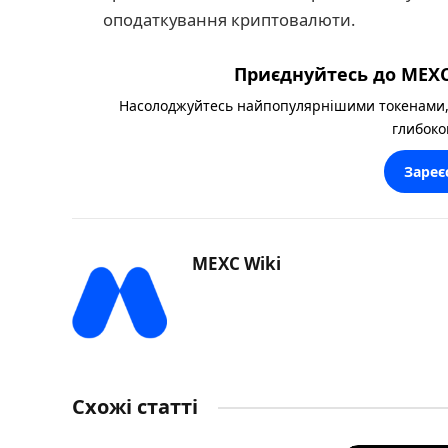
оподаткування криптовалюти.
Приєднуйтесь до MEXC
Насолоджуйтесь найпопулярнішими токенами,
глибоко
Зареє
MEXC Wiki
Схожі статті