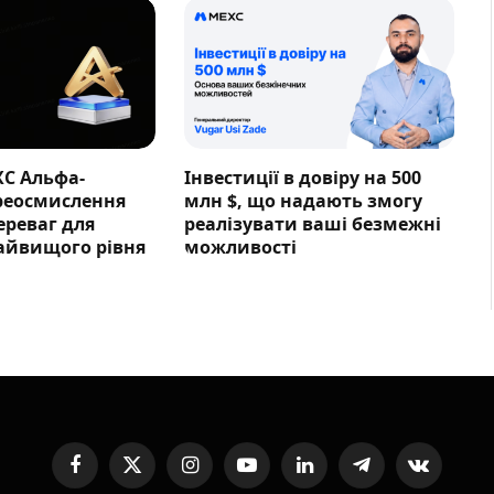
XC Альфа-
Інвестиції в довіру на 500
ереосмислення
млн $, що надають змогу
ереваг для
реалізувати ваші безмежні
айвищого рівня
можливості
Facebook
X
Instagram
YouTube
LinkedIn
Telegram
VKontakte