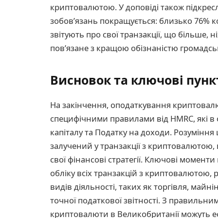
криптовалютою. У доповіді також підкре
зобов’язань покращується: близько 76% 
звітують про свої транзакції, що більше, 
пов’язане з кращою обізнаністю громадськ
Висновок та ключові пунк
На закінчення, оподаткування криптовалю
специфічними правилами від HMRC, які в 
капіталу та Податку на доходи. Розуміння
залучений у транзакції з криптовалютою,
свої фінансові стратегії. Ключові момен
обліку всіх транзакцій з криптовалютою, 
видів діяльності, таких як торгівля, майні
точної податкової звітності. З правильн
криптовалюти в Великобританії можуть е