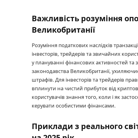
Важливість розуміння оп
Великобританії
Розуміння податкових наслідків транзак
інвесторів, трейдерів та звичайних корис
у плануванні фінансових активностей та
законодавства Великобританії, ухиляючи
штрафів. Для інвесторів та трейдерів пр
вплинути на чистий прибуток від крипто
користувачів знання того, коли і як заст
керувати особистими фінансами.
Приклади з реального сві
на 2025 рік