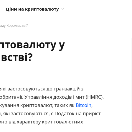
Ціни на криптовалюту
му Королівстві?
иптовалюту у
встві?
 які застосовуються до транзакцій з
ританії, Управління доходів і мит (HMRC),
ткування криптовалют, таких як
Bitcoin
,
які застосовуються, є Податок на приріст
ежно від характеру криптовалютних