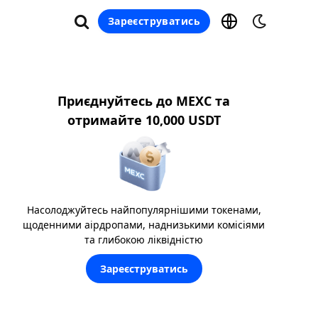
Зареєструватись
Приєднуйтесь до MEXC та
отримайте 10,000 USDT
Насолоджуйтесь найпопулярнішими токенами,
щоденними аірдропами, наднизькими комісіями
та глибокою ліквідністю
Зареєструватись