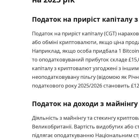
Податок на приріст капіталу 
Податок на приріст капіталу (CGT) нарах
або обміні криптовалюти, якщо ціна прод
Наприклад, якщо особа придбала 1 Bitcoin з
то оподатковуваний прибуток складе £15,0
капіталу з криптовалют узгоджені з іншим
неоподатковувану пільгу (відомою як Річн
податкового року 2025/2026 становить £12
Податок на доходи з майнінгу
Діяльність з майнінгу та стекингу крипт
Великобританії. Вартість видобутих або 
підлягає оподаткуванню Національним ст