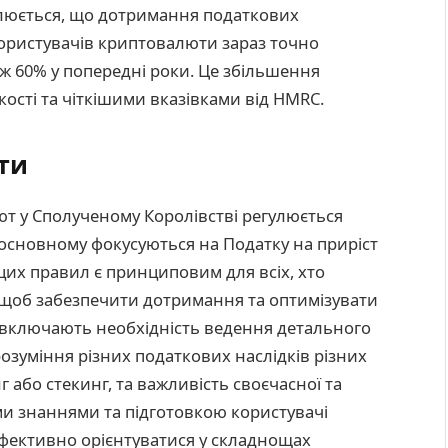
слюється, що дотримання податкових
користувачів криптовалюти зараз точно
ніж 60% у попередні роки. Це збільшення
ості та чіткішими вказівками від HMRC.
ти
т у Сполученому Королівстві регулюється
основному фокусуються на Податку на приріст
 цих правил є принциповим для всіх, хто
 щоб забезпечити дотримання та оптимізувати
ти включають необхідність ведення детального
розуміння різних податкових наслідків різних
нг або стекинг, та важливість своєчасної та
ими знаннями та підготовкою користувачі
фективно орієнтуватися у складнощах