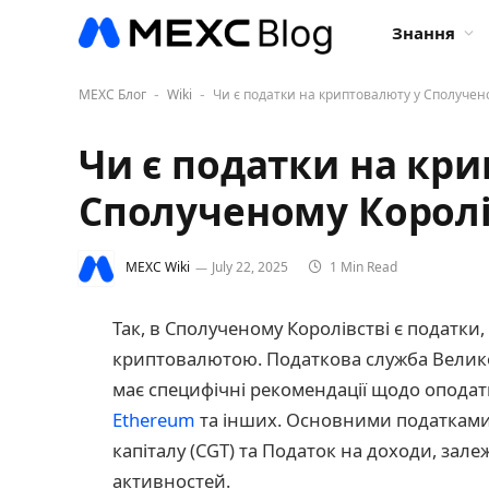
Знання
MEXC Блог
Wiki
Чи є податки на криптовалюту у Сполучено
-
-
Чи є податки на кр
Сполученому Королі
MEXC Wiki
July 22, 2025
1 Min Read
Так, в Сполученому Королівстві є податки,
криптовалютою. Податкова служба Великоб
має специфічні рекомендації щодо опода
Ethereum
та інших. Основними податками, 
капіталу (CGT) та Податок на доходи, зал
активностей.