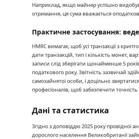
Наприклад, якщо майнер успішно видобуває
отримання, ця сума вважається оподатко
Практичне застосування: веден
HMRC вимагає, щоб усі транзакції з крип
дати транзакцій, тип і кількість монет, варт
записи слід зберігати щонайменше 5 років
податкового року. Звітність зазвичай зді
самозайнятої особи, і доцільно звертатис
професіоналів, щоб забезпечити точність
Дані та статистика
Згідно з доповіддю 2025 року провідної а
дорослого населення Великобританії зай