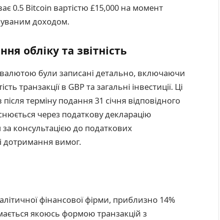
 0.5 Bitcoin вартістю £15,000 на момент
вуваним доходом.
ня обліку та звітність
товалютою були записані детально, включаючи
ість транзакції в GBP та загальні інвестиції. Ці
 після терміну подання 31 січня відповідного
йснюється через податкову декларацію
я за консультацією до податкових
 і дотримання вимог.
налітичної фінансової фірми, приблизно 14%
мається якоюсь формою транзакцій з