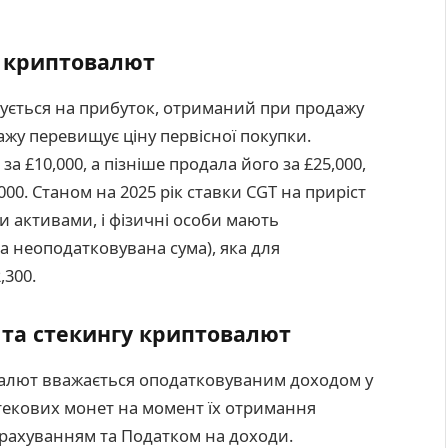
з криптовалют
овується на прибуток, отриманий при продажу
ажу перевищує ціну первісної покупки.
а £10,000, а пізніше продала його за £25,000,
00. Станом на 2025 рік ставки CGT на приріст
и активами, і фізичні особи мають
а неоподатковувана сума), яка для
,300.
 та стекингу криптовалют
овалют вважається оподатковуваним доходом у
стекових монет на момент їх отримання
рахуванням та Податком на доходи.