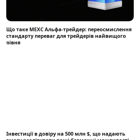
Що таке MEXC Альфа-трейдер: переосмислення
стандарту переваг для трейдерів найвищого
рівня
Інвестиції в довіру на 500 млн $, що надають