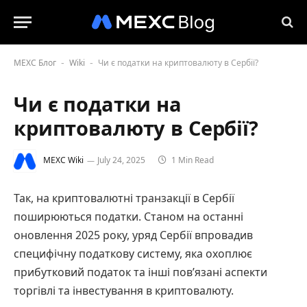
MEXC Блог
Wiki
Чи є податки на криптовалюту в Сербії?
-
-
Чи є податки на
криптовалюту в Сербії?
MEXC Wiki
July 24, 2025
1 Min Read
Так, на криптовалютні транзакції в Сербії
поширюються податки. Станом на останні
оновлення 2025 року, уряд Сербії впровадив
специфічну податкову систему, яка охоплює
прибутковий податок та інші пов’язані аспекти
торгівлі та інвестування в криптовалюту.