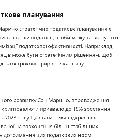
аткове планування
-Марино стратегічне податкове планування є
ни та ставки податків, особи можуть планувати
имізації податкової ефективності. Наприклад,
яців може бути стратегічним рішенням, щоб
довгострокові прирости капіталу.
ічного розвитку Сан-Марино, впровадження
я криптовалюти призвело до 15% зростання
з 2023 року. Ця статистика підкреслює
ованої на заохочення більш стабільних
вень дотримання цих податкових норм