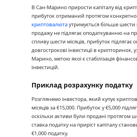
В Сан-Марино прирости капіталу від кри
прибуток отриманий протягом конкретног
криптовалюта
утримується більше шести м
продажу не підлягає оподаткуванню на при
спливу шести місяців, прибуток підлягає
довгострокові інвестиції в крипторинок, 
Марино, метою якої є стабілізація фінанс
інвестицій.
Приклад розрахунку податку
Розглянемо інвестора, який купує криптова
місяців за €15,000. Прибуток у €5,000 підл
оскільки активи були продані протягом ш
ставка податку на приріст капіталу стано
€1,000 податку.