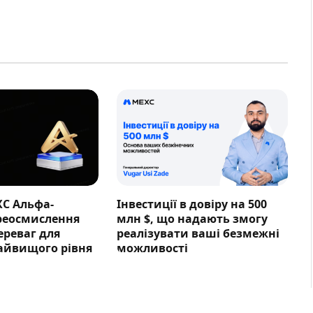
XC Альфа-
Інвестиції в довіру на 500
ереосмислення
млн $, що надають змогу
ереваг для
реалізувати ваші безмежні
айвищого рівня
можливості