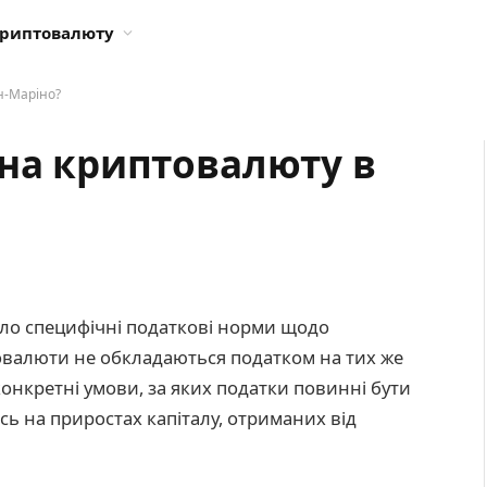
криптовалюту
н-Маріно?
 на криптовалюту в
ило специфічні податкові норми щодо
овалюти не обкладаються податком на тих же
конкретні умови, за яких податки повинні бути
ь на приростах капіталу, отриманих від