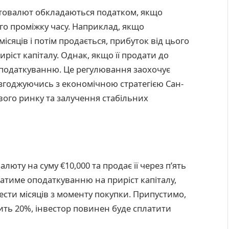
птовалют обкладаються податком, якщо
о проміжку часу. Наприклад, якщо
ісяців і потім продається, прибуток від цього
ріст капіталу. Однак, якщо її продати до
 оподаткуванню. Це регулювання заохочує
узгоджуючись з економічною стратегією Сан-
ового ринку та залучення стабільних
люту на суму €10,000 та продає її через п’ять
ягатиме оподаткуванню на приріст капіталу,
ести місяців з моменту покупки. Припустимо,
вить 20%, інвестор повинен буде сплатити