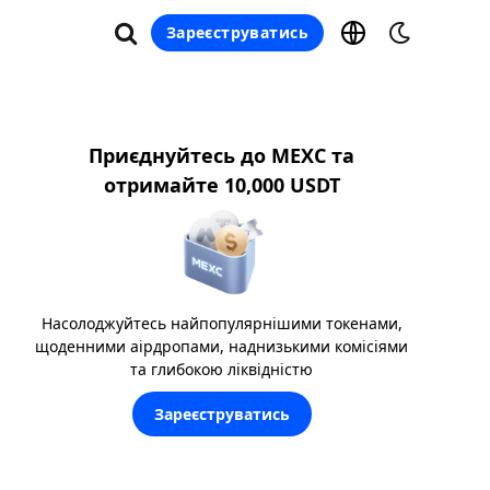
Зареєструватись
Приєднуйтесь до MEXC та
отримайте 10,000 USDT
Насолоджуйтесь найпопулярнішими токенами,
щоденними аірдропами, наднизькими комісіями
та глибокою ліквідністю
Зареєструватись