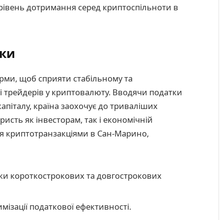
 рівень дотримання серед криптоспільноти в
вки
рми, щоб сприяти стабільному та
і трейдерів у криптовалюту. Вводячи податки
апіталу, країна заохочує до триваліших
исть як інвесторам, так і економічній
ься криптотранзакціями в Сан-Марино,
дки короткострокових та довгострокових
мізації податкової ефективності.