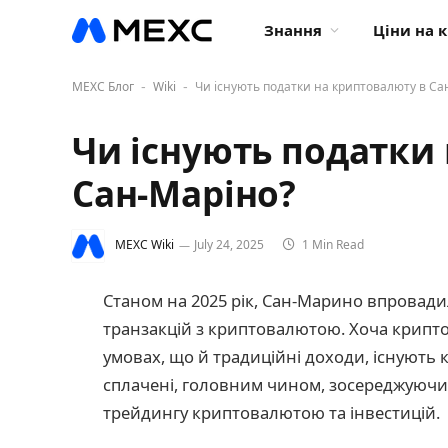
Знання
Ціни на 
MEXC Блог
Wiki
Чи існують податки на криптовалюту в Са
-
-
Чи існують податки
Сан-Маріно?
MEXC Wiki
July 24, 2025
1 Min Read
Станом на 2025 рік, Сан-Марино впровад
транзакцій з криптовалютою. Хоча крипт
умовах, що й традиційні доходи, існують 
сплачені, головним чином, зосереджуючис
трейдингу криптовалютою та інвестицій.