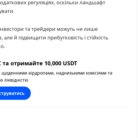
 податкових регуляціях, оскільки ландшафт
увати.
нвестори та трейдери можуть не лише
 але й підвищити прибутковість і стійкість
о.
 та отримайте 10,000 USDT
 щоденними аірдропами, наднизькими комісіями та
ю ліквідністю
струватись