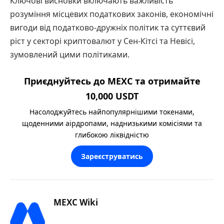
Ключові висновки включають важливість
розуміння місцевих податкових законів, економічні
вигоди від податково-дружніх політик та суттєвий
ріст у секторі криптовалют у Сен-Кітсі та Невісі,
зумовлений цими політиками.
Приєднуйтесь до MEXC та отримайте
10,000 USDT
Насолоджуйтесь найпопулярнішими токенами,
щоденними аірдропами, наднизькими комісіями та
глибокою ліквідністю
Зареєструватись
MEXC Wiki