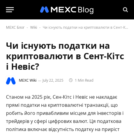
MEXC Блог
Wiki
Чи існують податки на криптовалюти в Сент-Кітс і Невіс?
-
-
Чи існують податки на
криптовалюти в Сент-Кітс
і Невіс?
MEXC Wiki
July 22, 2025
1 Min Read
Станом на 2025 рік, Сен-Кітс і Невіс не накладає
прямі податки на криптовалютні транзакції, що
робить його привабливим місцем для інвесторів і
трейдерів у сфері цифрових валют. Ця податкова
політика включає відсутність податку на приріст