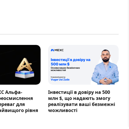
XC Альфа-
Інвестиції в довіру на 500
ереосмислення
млн $, що надають змогу
ереваг для
реалізувати ваші безмежні
айвищого рівня
можливості