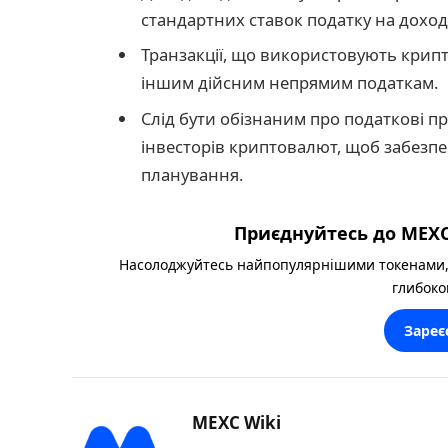
стандартних ставок податку на доход
Транзакції, що використовують крипт
іншим дійсним непрямим податкам.
Слід бути обізнаним про податкові пр
інвесторів криптовалют, щоб забезп
планування.
Приєднуйтесь до MEXC
Насолоджуйтесь найпопулярнішими токенами,
глибоко
Зареє
MEXC Wiki