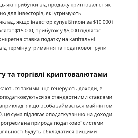
дь-які прибутки від продажу криптовалют як
но для інвесторів, які утримують
лад, якщо інвестор купує Біткоїн за $10,000 і
сягає $15,000, прибуток у $5,000 підлягає
нкретна ставка податку на капітальні
від терміну утримання та податкової групи
гу та торгівлі криптовалютами
жаються такими, що генерують доходи, в
ті оподатковуються за стандартними ставками
 Наприклад, якщо особа займається майнінгом
0, ця сума підлягає оподаткуванню на доходи
 Прогресивна природа податкової системи
 діяльності будуть обкладатися вищими