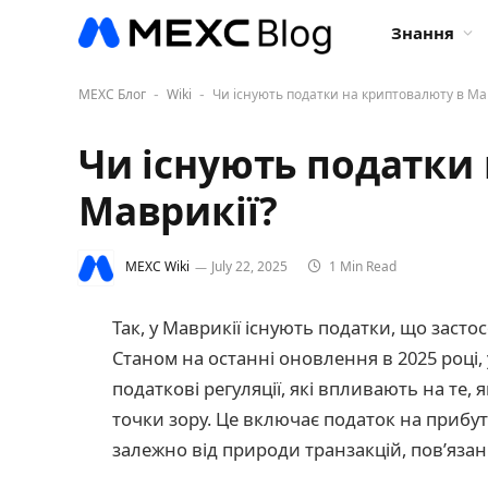
Знання
MEXC Блог
Wiki
Чи існують податки на криптовалюту в Ма
-
-
Чи існують податки
Маврикії?
MEXC Wiki
July 22, 2025
1 Min Read
Так, у Маврикії існують податки, що заст
Станом на останні оновлення в 2025 році
податкові регуляції, які впливають на те
точки зору. Це включає податок на прибут
залежно від природи транзакцій, пов’яза