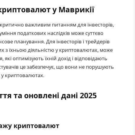
криптовалют у Маврикії
 критично важливим питанням для інвесторів,
уміння податкових наслідків може суттєво
ансове планування. Для інвесторів і трейдерів
их з їхньою діяльністю у криптовалютах, може
 які оптимізують їхній дохід і відповідають
тувачів це забезпечує, що вони не порушують
й у криптовалютах.
тя та оновлені дані 2025
дажу криптовалют