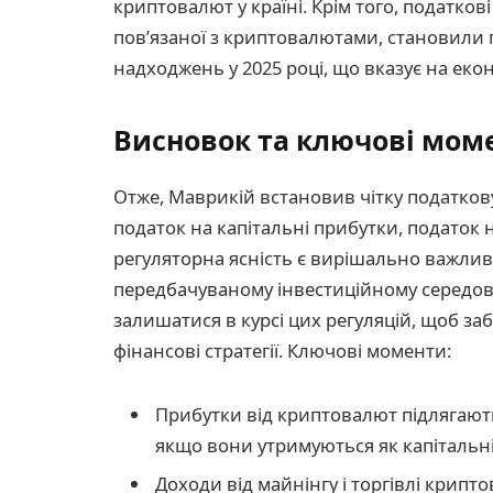
криптовалют у країні. Крім того, податков
пов’язаної з криптовалютами, становили
надходжень у 2025 році, що вказує на ек
Висновок та ключові мом
Отже, Маврикій встановив чітку податков
податок на капітальні прибутки, податок н
регуляторна ясність є вирішально важлив
передбачуваному інвестиційному середов
залишатися в курсі цих регуляцій, щоб за
фінансові стратегії. Ключові моменти:
Прибутки від криптовалют підлягают
якщо вони утримуються як капітальні
Доходи від майнінгу і торгівлі крип