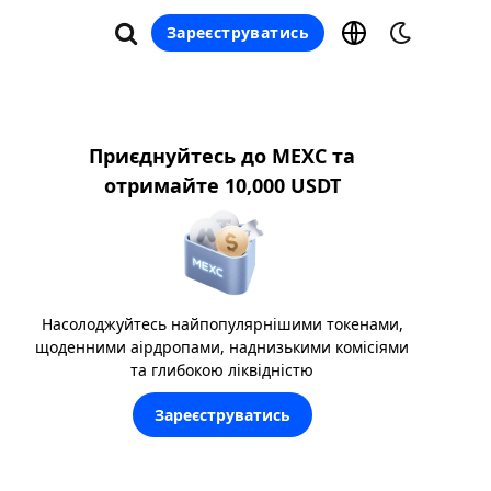
Зареєструватись
Приєднуйтесь до MEXC та
отримайте 10,000 USDT
Насолоджуйтесь найпопулярнішими токенами,
щоденними аірдропами, наднизькими комісіями
та глибокою ліквідністю
Зареєструватись