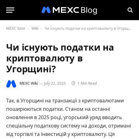
MEXC Блог
Wiki
Чи існують податки на криптовалюту в Угорщині?
-
-
Чи існують податки на
криптовалюту в
Угорщині?
MEXC Wiki
July 22, 2025
1 Min Read
Так, в Угорщині на транзакції з криптовалютами
поширюються податки. Станом на останні
оновлення в 2025 році, угорський уряд вводить
спеціальну податкову систему на доходи, отримані
від торгівлі та інвестицій у криптовалюту. Ця