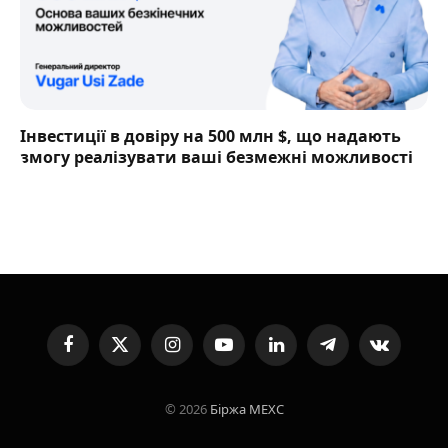
Інвестиції в довіру на 500 млн $, що надають
змогу реалізувати ваші безмежні можливості
Facebook
X
Instagram
YouTube
LinkedIn
Telegram
VKontakte
(Twitter)
© 2026
Біржа MEXC