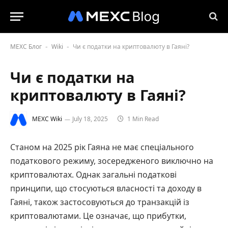
MEXC Блог
Wiki
Чи є податки на криптовалюту в Гаяні?
-
-
Чи є податки на
криптовалюту в Гаяні?
MEXC Wiki
July 18, 2025
1 Min Read
Станом на 2025 рік Гаяна не має спеціального
податкового режиму, зосередженого виключно на
криптовалютах. Однак загальні податкові
принципи, що стосуються власності та доходу в
Гаяні, також застосовуються до транзакцій із
криптовалютами. Це означає, що прибутки,