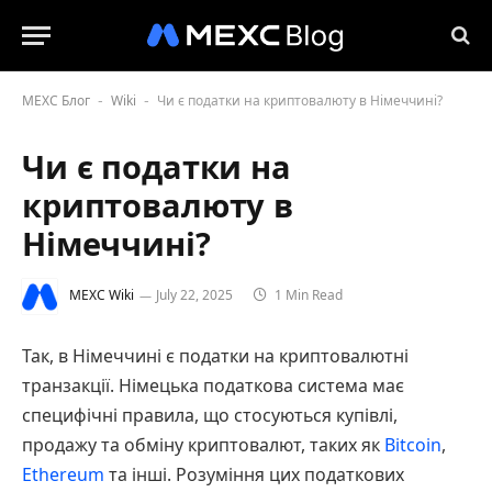
MEXC Блог
Wiki
Чи є податки на криптовалюту в Німеччині?
-
-
Чи є податки на
криптовалюту в
Німеччині?
MEXC Wiki
July 22, 2025
1 Min Read
Так, в Німеччині є податки на криптовалютні
транзакції. Німецька податкова система має
специфічні правила, що стосуються купівлі,
продажу та обміну криптовалют, таких як
Bitcoin
,
Ethereum
та інші. Розуміння цих податкових