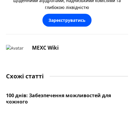
щоденними аірдропами, наднизькими комісіями та
глибокою ліквідністю
Зареєструватись
MEXC Wiki
Схожі статті
100 днів: Забезпечення можливостей для
кожного