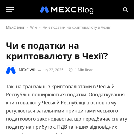
MEXC Блог
Wiki
Чи є податки на криптовалюту в Чехії?
-
-
Чи є податки на
криптовалюту в Чехії?
MEXC Wiki
July 22, 2025
1 Min Read
Так, на транзакції з криптовалютами в Чеській
Республіці поширюються податки. Оподаткування
криптовалют у Чеській Республіці в основному
регулюється загальними принципами чеського
податкового законодавства, що передбачає сплату
податку на прибуток, ПДВ та інших відповідних