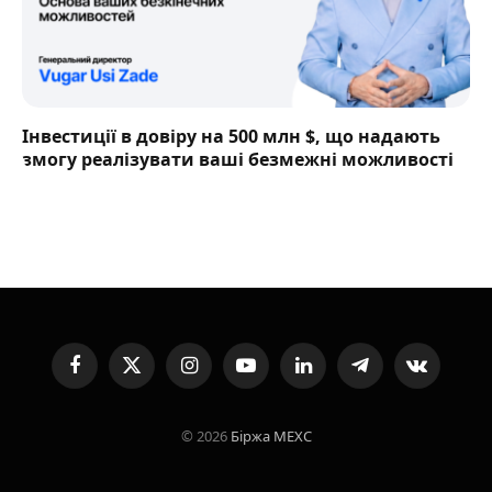
Інвестиції в довіру на 500 млн $, що надають
змогу реалізувати ваші безмежні можливості
Facebook
X
Instagram
YouTube
LinkedIn
Telegram
VKontakte
(Twitter)
© 2026
Біржа MEXC