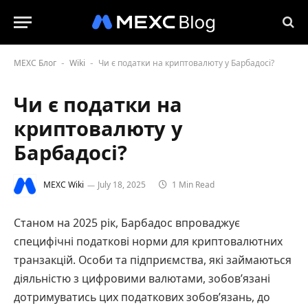
MEXC Блог
Wiki
Чи є податки на криптовалюту у Барбадосі?
-
-
Чи є податки на
криптовалюту у
Барбадосі?
MEXC Wiki
July 18, 2025
1 Min Read
Станом на 2025 рік, Барбадос впроваджує
специфічні податкові норми для криптовалютних
транзакцій. Особи та підприємства, які займаються
діяльністю з цифровими валютами, зобов’язані
дотримуватись цих податкових зобов’язань, до