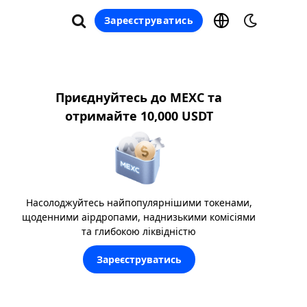
Зареєструватись
Приєднуйтесь до MEXC та
отримайте 10,000 USDT
Насолоджуйтесь найпопулярнішими токенами,
щоденними аірдропами, наднизькими комісіями
та глибокою ліквідністю
Зареєструватись