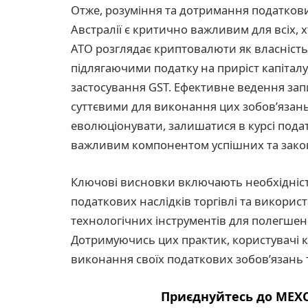
Отже, розуміння та дотримання податков
Австралії є критично важливим для всіх,
ATO розглядає криптовалюти як власність
підлягаючими податку на приріст капіталу
застосування GST. Ефективне ведення запи
суттєвими для виконання цих зобов’язан
еволюціонувати, залишатися в курсі под
важливим компонентом успішних та закон
Ключові висновки включають необхідність
податкових наслідків торгівлі та викори
технологічних інструментів для полегше
Дотримуючись цих практик, користувачі 
виконання своїх податкових зобов’язань та
Приєднуйтесь до MEXC