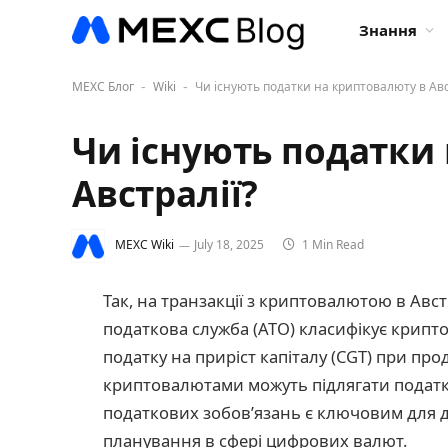
Знання
MEXC Блог
Wiki
Чи існують податки на криптовалюту в Авс
-
-
Чи існують податки
Австралії?
MEXC Wiki
July 18, 2025
1 Min Read
Так, на транзакції з криптовалютою в Ав
податкова служба (ATO) класифікує крипт
податку на приріст капіталу (CGT) при прод
криптовалютами можуть підлягати податку
податкових зобов’язань є ключовим для 
планування в сфері цифрових валют.