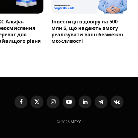
XC Альфа-
Інвестиції в довіру на 500
ереосмислення
млн $, що надають змогу
ереваг для
реалізувати ваші безмежні
айвищого рівня
можливості
Facebook
X
Instagram
YouTube
LinkedIn
Telegram
VKontakte
(Twitter)
© 2026
MEXC