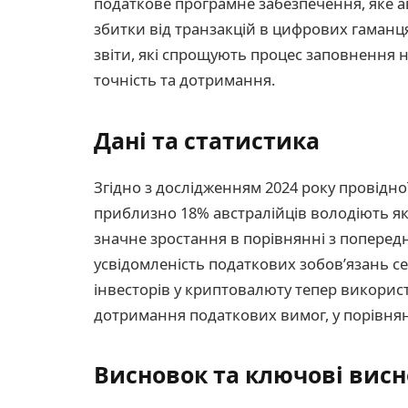
податкове програмне забезпечення, яке а
збитки від транзакцій в цифрових гаманця
звіти, які спрощують процес заповнення
точність та дотримання.
Дані та статистика
Згідно з дослідженням 2024 року провідної
приблизно 18% австралійців володіють 
значне зростання в порівнянні з попередн
усвідомленість податкових зобов’язань се
інвесторів у криптовалюту тепер викорис
дотримання податкових вимог, у порівнянн
Висновок та ключові вис