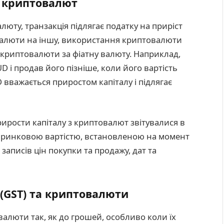
з криптовалют
юту, транзакція підлягає податку на приріст
овалюти на іншу, використання криптовалюти
 криптовалюти за фіатну валюту. Наприклад,
UD і продав його пізніше, коли його вартість
D вважається приростом капіталу і підлягає
рирости капіталу з криптовалют звітувалися в
ю ринковою вартістю, встановленою на момент
записів цін покупки та продажу, дат та
 (GST) та криптовалюти
алюти так, як до грошей, особливо коли їх