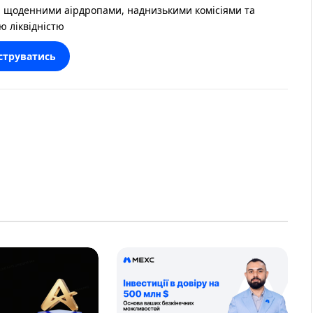
 щоденними аірдропами, наднизькими комісіями та
ю ліквідністю
струватись