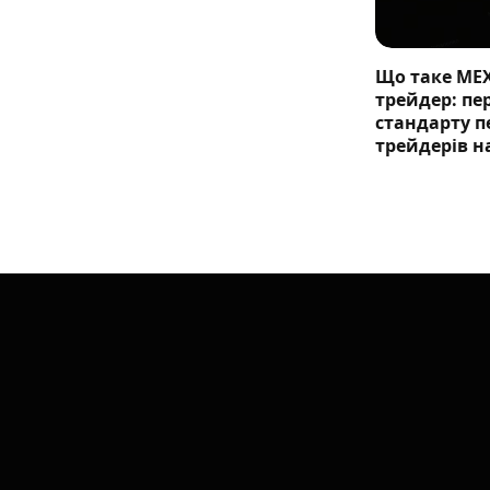
Що таке ME
трейдер: п
стандарту п
трейдерів н