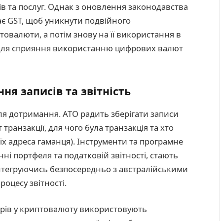
ів та послуг. Однак з оновлення законодавства
ає GST, щоб уникнути подвійного
овалюти, а потім знову на її використання в
 для сприяння використанню цифрових валют
ня записів та звітність
я дотримання. ATO радить зберігати записи
транзакції, для чого була транзакція та хто
 їх адреса гаманця). Інструменти та програмне
ні портфеля та податковій звітності, стають
інтегруючись безпосередньо з австралійськими
оцесу звітності.
орів у криптовалюту використовують