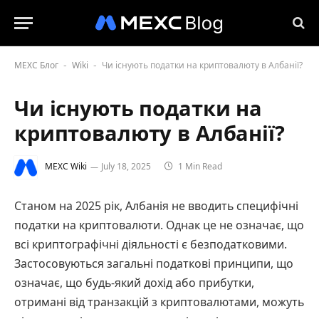
MEXC Блог
Wiki
Чи існують податки на криптовалюту в Албанії?
-
-
Чи існують податки на
криптовалюту в Албанії?
MEXC Wiki
July 18, 2025
1 Min Read
Станом на 2025 рік, Албанія не вводить специфічні
податки на криптовалюти. Однак це не означає, що
всі криптографічні діяльності є безподатковими.
Застосовуються загальні податкові принципи, що
означає, що будь-який дохід або прибутки,
отримані від транзакцій з криптовалютами, можуть