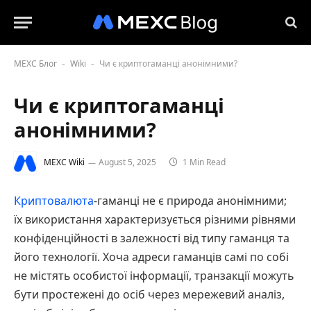
MEXC Блог
Wiki
Чи є криптогаманці анонімними?
-
-
Чи є криптогаманці
анонімними?
MEXC Wiki
August 5, 2025
1 Min Read
Криптовалюта
-гаманці не є природа анонімними;
їх використання характеризується різними рівнями
конфіденційності в залежності від типу гаманця та
його технології. Хоча адреси гаманців самі по собі
не містять особистої інформації, транзакції можуть
бути простежені до осіб через мережевий аналіз,