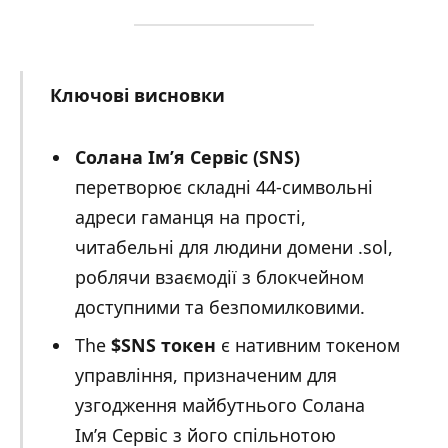
Ключові висновки
Солана Ім’я Сервіс (SNS)
перетворює складні 44-символьні
адреси гаманця на прості,
читабельні для людини домени .sol,
роблячи взаємодії з блокчейном
доступними та безпомилковими.
The
$SNS токен
є нативним токеном
управління, призначеним для
узгодження майбутнього Солана
Ім’я Сервіс з його спільнотою