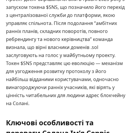
запуском токена $SNS, що позначило його перехід
з централізованої служби до платформи, якою
управляє спільнота. Після подолання “амбітних
ранніх планів, складних поворотів, повного
ребрендингу та нового керівництва” команда
визнала, що вірні власники доменів .sol
заслуговують на голос у майбутньому проекту.
Токен $SNS представляє цю еволюцію — механізм
для узгодження розвитку протоколу з його
найбільш відданими користувачами, одночасно
винагороджуючи ранніх учасників, які вірять у
цінність читабельних для людини адрес блокчейну
на Солані.
Ключові особливості та
переваги Солана Ім’я Сервіс