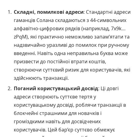
Складні, помилкові адреси
: Стандартні адреси
гаманців Солана складаються з 44-символьних
алфавітно-цифрових рядків (наприклад, 7x9k…
zPqM), які практично неможливо запам’ятати та
надзвичайно уразливі до помилок при ручному
введенні. Навіть одна неправильна буква може
призвести до постійної втрати коштів,
створюючи суттєвий ризик для користувачів, які
здійснюють транзакції.
Поганий користувацький досвід
: Ці довгі
адреси створюють суттєве тертя у
користувацькому досвіді, роблячи транзакції в
блокчейні страшними для новачків і
громіздкими навіть для досвідчених
користувачів. Цей бар’єр суттєво обмежує