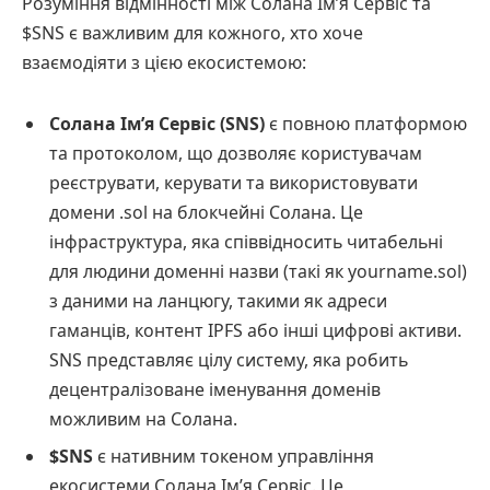
Розуміння відмінності між Солана Ім’я Сервіс та
$SNS є важливим для кожного, хто хоче
взаємодіяти з цією екосистемою:
Солана Ім’я Сервіс (SNS)
є повною платформою
та протоколом, що дозволяє користувачам
реєструвати, керувати та використовувати
домени .sol на блокчейні Солана. Це
інфраструктура, яка співвідносить читабельні
для людини доменні назви (такі як yourname.sol)
з даними на ланцюгу, такими як адреси
гаманців, контент IPFS або інші цифрові активи.
SNS представляє цілу систему, яка робить
децентралізоване іменування доменів
можливим на Солана.
$SNS
є нативним токеном управління
екосистеми Солана Ім’я Сервіс. Це