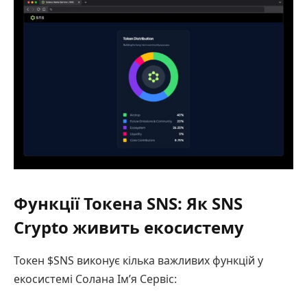
Функції Токена SNS: Як SNS
Crypto живить екосистему
Токен $SNS виконує кілька важливих функцій у
екосистемі Солана Ім’я Сервіс: