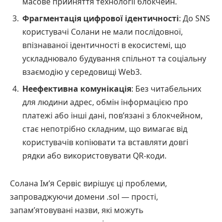
масове прийняття технології блокчейн.
Фрагментація цифрової ідентичності
: До SNS
користувачі Солани не мали послідовної,
впізнаваної ідентичності в екосистемі, що
ускладнювало будування спільнот та соціальну
взаємодію у середовищі Web3.
Неефективна комунікація
: Без читабельних
для людини адрес, обмін інформацією про
платежі або інші дані, пов’язані з блокчейном,
стає непотрібно складним, що вимагає від
користувачів копіювати та вставляти довгі
рядки або використовувати QR-коди.
Солана Ім’я Сервіс вирішує ці проблеми,
запроваджуючи домени .sol — прості,
запам’ятовувані назви, які можуть