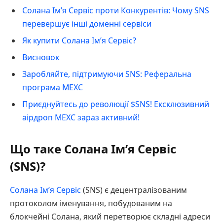
Солана Ім’я Сервіс проти Конкурентів: Чому SNS
перевершує інші доменні сервіси
Як купити Солана Ім’я Сервіс?
Висновок
Заробляйте, підтримуючи SNS: Реферальна
програма MEXC
Приєднуйтесь до революції $SNS! Ексклюзивний
аірдроп MEXC зараз активний!
Що таке Солана Ім’я Сервіс
(SNS)?
Солана Ім’я Сервіс
(SNS) є децентралізованим
протоколом іменування, побудованим на
блокчейні Солана, який перетворює складні адреси