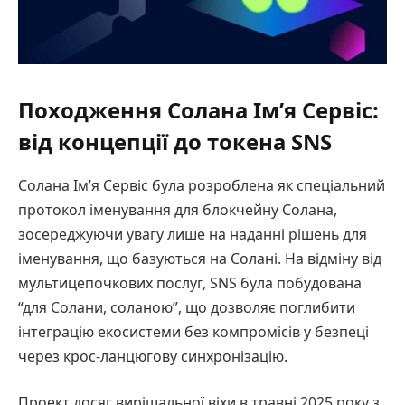
Походження Солана Ім’я Сервіс:
від концепції до токена SNS
Солана Ім’я Сервіс була розроблена як спеціальний
протокол іменування для блокчейну Солана,
зосереджуючи увагу лише на наданні рішень для
іменування, що базуються на Солані. На відміну від
мультицепочкових послуг, SNS була побудована
“для Солани, соланою”, що дозволяє поглибити
інтеграцію екосистеми без компромісів у безпеці
через крос-ланцюгову синхронізацію.
Проект досяг вирішальної віхи в травні 2025 року з