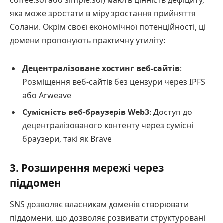
coffee.sol або simple.sol) мають цінність дефіциту,
яка може зростати в міру зростання прийняття
Солани. Окрім своєї економічної потенційності, ці
домени пропонують практичну утиліту:
Децентралізоване хостинг веб-сайтів
:
Розміщення веб-сайтів без цензури через IPFS
або Arweave
Сумісність веб-браузерів Web3
: Доступ до
децентралізованого контенту через сумісні
браузери, такі як Brave
3. Розширення мережі через
піддомен
SNS дозволяє власникам доменів створювати
піддомени, що дозволяє розвивати структуровані