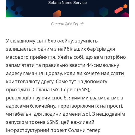
Солана Ім’я Сервіс
У складному світі блокчейну, зручність
залишається одним з найбільших бар’єрів для
масового прийняття. Уявіть собі, що вам потрібно
запам’ятати та правильно ввести 44-символьну
адресу гаманця щоразу, коли ви хочете надіслати
криптовалюту другу. Саме тут на допомогу
приходить Солана Ім’я Сервіс (SNS),
революціонізуючи спосіб, яким ми взаємодіємо з
адресами блокчейну, перетворюючи їх на прості,
читабельні для людини домени .sol. З нещодавнім
запуском токена $SNS, цей важливий
інфраструктурний проект Солани тепер