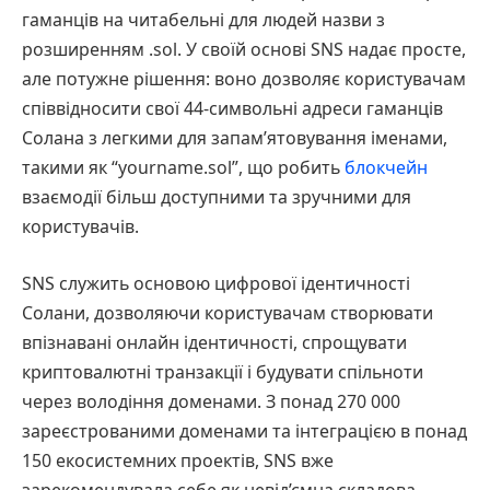
гаманців на читабельні для людей назви з
розширенням .sol. У своїй основі SNS надає просте,
але потужне рішення: воно дозволяє користувачам
співвідносити свої 44-символьні адреси гаманців
Солана з легкими для запам’ятовування іменами,
такими як “yourname.sol”, що робить
блокчейн
взаємодії більш доступними та зручними для
користувачів.
SNS служить основою цифрової ідентичності
Солани, дозволяючи користувачам створювати
впізнавані онлайн ідентичності, спрощувати
криптовалютні транзакції і будувати спільноти
через володіння доменами. З понад 270 000
зареєстрованими доменами та інтеграцією в понад
150 екосистемних проектів, SNS вже
зарекомендувала себе як невід’ємна складова