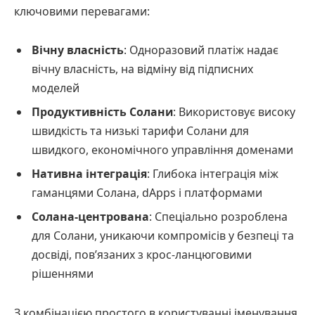
ключовими перевагами:
Вічну власність
: Одноразовий платіж надає
вічну власність, на відміну від підписних
моделей
Продуктивність Солани
: Використовує високу
швидкість та низькі тарифи Солани для
швидкого, економічного управління доменами
Нативна інтеграція
: Глибока інтеграція між
гаманцями Солана, dApps і платформами
Солана-центрована
: Спеціально розроблена
для Солани, уникаючи компромісів у безпеці та
досвіді, пов’язаних з крос-ланцюговими
рішеннями
З комбінацією простого в користуванні іменування,