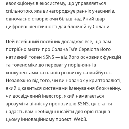
еволюціонує в екосистему, що управляється
спільнотою, яка винагороджує ранніх учасників,
одночасно створюючи більш надійний шар
цифрової ідентичності для блокчейну Солани.
Цей всебічний посібник досліджує все, що вам
потрібно знати про Солана Ім’я Сервіс та його
нативний токен $SNS — від його основних функцій
та токеноміки до переваг у порівнянні з
конкурентами та планів розвитку на майбутнє.
Незалежно від того, чи ви новачок у криптовалюті,
який цікавиться системами іменування блокчейну,
чи досвідчений інвестор, який намагається
зрозуміти ціннісну пропозицію $SNS, ця стаття
надасть вам необхідні інсайти для орієнтації в
цьому інноваційному проекті Web3.