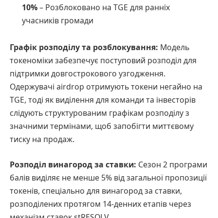
10%
– Розблоковано на TGE для ранніх
учасників громади
Графік розподілу та розблокування:
Модель
токеноміки забезпечує поступовий розподіл для
підтримки довгострокового узгодження.
Одержувачі airdrop отримують токени негайно на
TGE, тоді як виділення для команди та інвесторів
слідують структурованим графікам розподілу з
значними термінами, щоб запобігти миттєвому
тиску на продаж.
Розподіл винагород за ставки:
Сезон 2 програми
балів виділяє не менше 5% від загальної пропозиції
токенів, спеціально для винагород за ставки,
розподілених протягом 14-денних етапів через
механізм ставок stRESOLV.