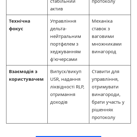
стабільний
протоколу
актив
Технічна
Управління
Механіка
фокус
дельта-
ставок з
нейтральним
ваговими
портфелем з
множниками
хеджуванням
винагород
ф’ючерсами
Взаємодія з
Випуск/викуп
Ставити для
користувачем
USR, надання
управління,
ліквідності RLP,
отримувати
отримання
винагороди,
доходів
брати участь у
рішеннях
протоколу