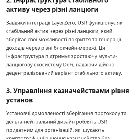
активу через різні ланцюги
Завдяки інтеграції LayerZero, USR функціонує як
стабільний актив через різні ланцюги, який
зберігає свої можливості покриття та генерації
доходів через різні блокчейн-мережі. Ця
інфраструктура підтримує зростаючу мульти-
ланцюгову екосистему DeFi, надаючи дійсно
децентралізований варіант стабільного активу.
3. Управління казначействами рівня
установ
Установчі домовленості зберігання протоколу та
дельта-нейтральний дизайн роблять USR
придатним для організацій, які шукають
криптографічні рішення казначейства без