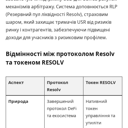
механізмів арбітражу. Система доповнюється RLP
(Резервний пул ліквідності Resolv), страховим
шаром, який захищає тримачів USR від ризиків
ринку і контрагентів, забезпечуючи підвищені
доходи для учасників з ризиковим профілем.
Відмінності між протоколом Resolv
та токеном RESOLV
Аспект
Протокол
Токен RESOLV
Resolv
Природа
Завершений
Нативний
протокол DeFi
токен
та екосистема
управління та
утиліти