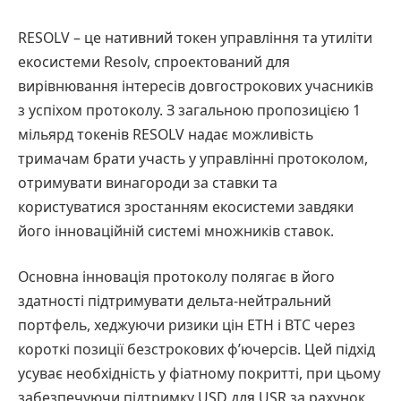
RESOLV – це нативний токен управління та утиліти
екосистеми Resolv, спроектований для
вирівнювання інтересів довгострокових учасників
з успіхом протоколу. З загальною пропозицією 1
мільярд токенів RESOLV надає можливість
тримачам брати участь у управлінні протоколом,
отримувати винагороди за ставки та
користуватися зростанням екосистеми завдяки
його інноваційній системі множників ставок.
Основна інновація протоколу полягає в його
здатності підтримувати дельта-нейтральний
портфель, хеджуючи ризики цін ETH і BTC через
короткі позиції безстрокових ф’ючерсів. Цей підхід
усуває необхідність у фіатному покритті, при цьому
забезпечуючи підтримку USD для USR за рахунок