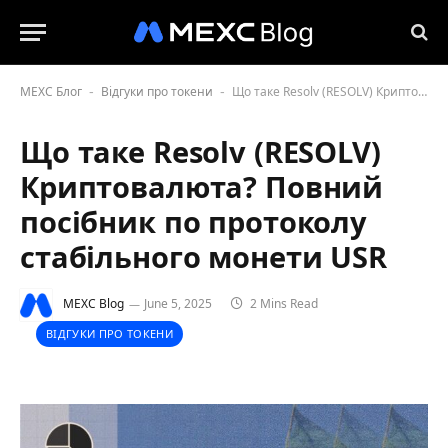
MEXC Блог
Відгуки про токени
Що таке Resolv (RESOLV) Криптовалюта? Повний посібник по протоколу стабільного монети USR
-
-
Що таке Resolv (RESOLV)
Криптовалюта? Повний
посібник по протоколу
стабільного монети USR
MEXC Blog
June 5, 2025
2 Mins Read
ВІДГУКИ ПРО ТОКЕНИ