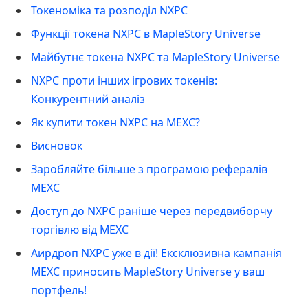
Токеноміка та розподіл NXPC
Функції токена NXPC в MapleStory Universe
Майбутнє токена NXPC та MapleStory Universe
NXPC проти інших ігрових токенів:
Конкурентний аналіз
Як купити токен NXPC на MEXC?
Висновок
Заробляйте більше з програмою рефералів
MEXC
Доступ до NXPC раніше через передвиборчу
торгівлю від MEXC
Аирдроп NXPC уже в дії! Ексклюзивна кампанія
MEXC приносить MapleStory Universe у ваш
портфель!