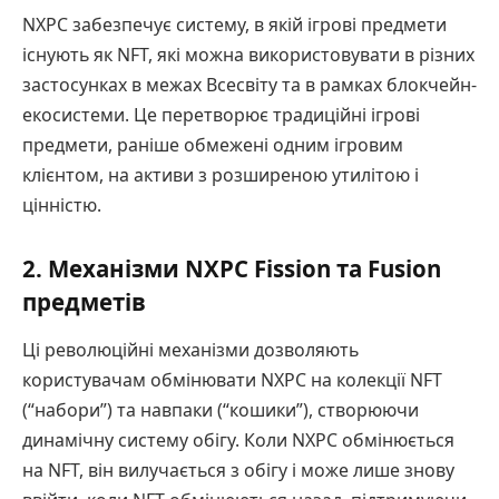
NXPC забезпечує систему, в якій ігрові предмети
існують як NFT, які можна використовувати в різних
застосунках в межах Всесвіту та в рамках блокчейн-
екосистеми. Це перетворює традиційні ігрові
предмети, раніше обмежені одним ігровим
клієнтом, на активи з розширеною утилітою і
цінністю.
2. Механізми NXPC Fission та Fusion
предметів
Ці революційні механізми дозволяють
користувачам обмінювати NXPC на колекції NFT
(“набори”) та навпаки (“кошики”), створюючи
динамічну систему обігу. Коли NXPC обмінюється
на NFT, він вилучається з обігу і може лише знову