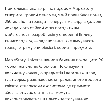
Приголомшлива 20-річна подорож MapleStory
створила ігровий феномен, який приваблює понад
250 мільйонів гравців і генерує 5 мільярдів доларів
доходу. Його стійкий успіх походить від
майстерності розробників у створенні Впливу
Винагород (RX) — задоволення, яке відчувають
гравці, отримуючи рідкісні, корисні предмети.
MapleStory Universe виник з бачення покращити RX
через технологію блокчейн. Токенізуючи
величезну колекцію предметів і персонажів гри,
платформа розширює межі традиційного ігрового
клієнта, створюючи екосистему, де предмети
зберігають свою цінність і можуть
використовуватися в кількох застосуваннях.