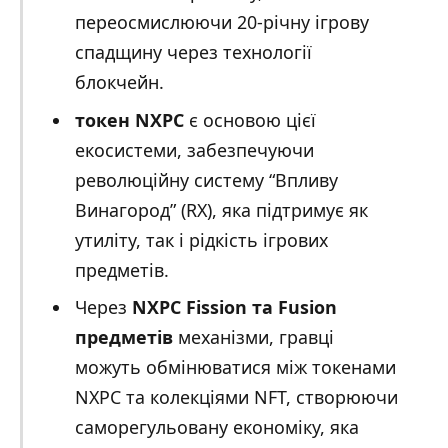
переосмислюючи 20-річну ігрову
спадщину через технології
блокчейн.
токен NXPC
є основою цієї
екосистеми, забезпечуючи
революційну систему “Впливу
Винагород” (RX), яка підтримує як
утиліту, так і рідкість ігрових
предметів.
Через
NXPC Fission та Fusion
предметів
механізми, гравці
можуть обмінюватися між токенами
NXPC та колекціями NFT, створюючи
саморегульовану економіку, яка