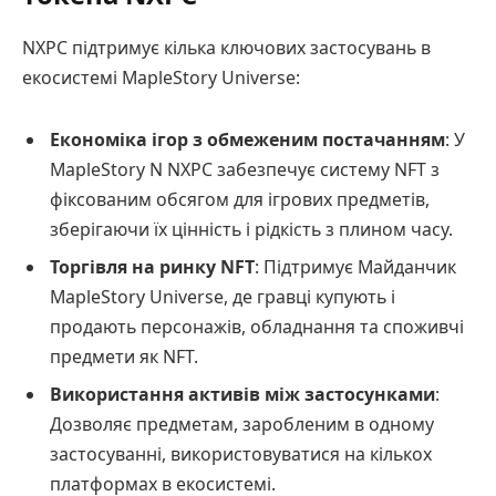
NXPC підтримує кілька ключових застосувань в
екосистемі MapleStory Universe:
Економіка ігор з обмеженим постачанням
: У
MapleStory N NXPC забезпечує систему NFT з
фіксованим обсягом для ігрових предметів,
зберігаючи їх цінність і рідкість з плином часу.
Торгівля на ринку NFT
: Підтримує Майданчик
MapleStory Universe, де гравці купують і
продають персонажів, обладнання та споживчі
предмети як NFT.
Використання активів між застосунками
:
Дозволяє предметам, заробленим в одному
застосуванні, використовуватися на кількох
платформах в екосистемі.