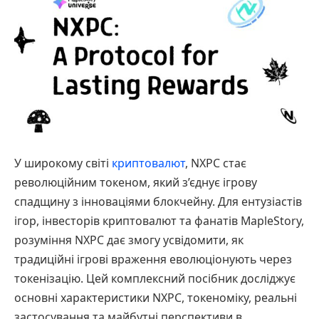
У широкому світі
криптовалют
, NXPC стає
революційним токеном, який з’єднує ігрову
спадщину з інноваціями блокчейну. Для ентузіастів
ігор, інвесторів криптовалют та фанатів MapleStory,
розуміння NXPC дає змогу усвідомити, як
традиційні ігрові враження еволюціонують через
токенізацію. Цей комплексний посібник досліджує
основні характеристики NXPC, токеноміку, реальні
застосування та майбутні перспективи в