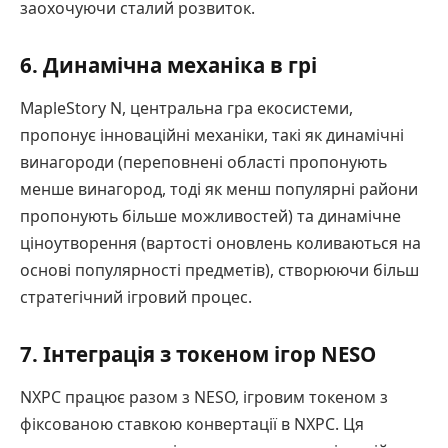
заохочуючи сталий розвиток.
6. Динамічна механіка в грі
MapleStory N, центральна гра екосистеми,
пропонує інноваційні механіки, такі як динамічні
винагороди (переповнені області пропонують
менше винагород, тоді як менш популярні райони
пропонують більше можливостей) та динамічне
ціноутворення (вартості оновлень коливаються на
основі популярності предметів), створюючи більш
стратегічний ігровий процес.
7. Інтеграція з токеном ігор NESO
NXPC працює разом з NESO, ігровим токеном з
фіксованою ставкою конвертації в NXPC. Ця