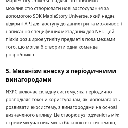
MapleStory Universe наділяє розробників
можливістю створювати нові застосування за
допомогою SDK MapleStory Universe, який надає
відкриті API для доступу до даних гри та можливості
написання специфічних метаданих для NFT. Цей
підхід розширює утиліту предметів поза межами
того, що могла б створити одна команда
розробників.
5. Механізм внеску з періодичними
винагородами
NXPC включає складну систему, яка періодично
розподіляє токени користувачам, які допомагають
розвивати екосистему, з винагородами на основі
визначеного впливу. Це створює узгодженість між
окремими учасниками та більшою екосистемою,