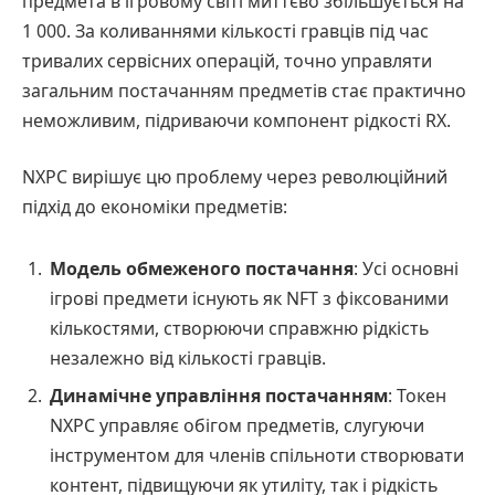
предмета в ігровому світі миттєво збільшується на
1 000. За коливаннями кількості гравців під час
тривалих сервісних операцій, точно управляти
загальним постачанням предметів стає практично
неможливим, підриваючи компонент рідкості RX.
NXPC вирішує цю проблему через революційний
підхід до економіки предметів:
Модель обмеженого постачання
: Усі основні
ігрові предмети існують як NFT з фіксованими
кількостями, створюючи справжню рідкість
незалежно від кількості гравців.
Динамічне управління постачанням
: Токен
NXPC управляє обігом предметів, слугуючи
інструментом для членів спільноти створювати
контент, підвищуючи як утиліту, так і рідкість