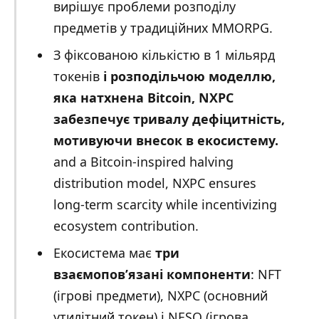
вирішує проблеми розподілу
предметів у традиційних MMORPG.
З фіксованою кількістю в 1 мільярд
токенів
і розподільчою моделлю,
яка натхнена Bitcoin, NXPC
забезпечує тривалу дефіцитність,
мотивуючи внесок в екосистему.
and a Bitcoin-inspired halving
distribution model, NXPC ensures
long-term scarcity while incentivizing
ecosystem contribution.
Екосистема має
три
взаємопов’язані компоненти
: NFT
(ігрові предмети), NXPC (основний
утилітний токен) і NESO (ігрова