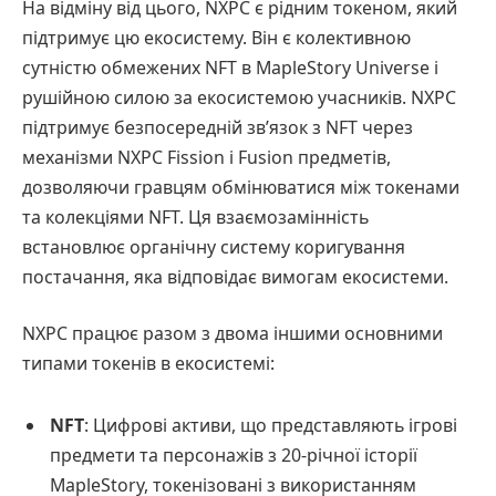
На відміну від цього, NXPC є рідним токеном, який
підтримує цю екосистему. Він є колективною
сутністю обмежених NFT в MapleStory Universe і
рушійною силою за екосистемою учасників. NXPC
підтримує безпосередній зв’язок з NFT через
механізми NXPC Fission і Fusion предметів,
дозволяючи гравцям обмінюватися між токенами
та колекціями NFT. Ця взаємозамінність
встановлює органічну систему коригування
постачання, яка відповідає вимогам екосистеми.
NXPC працює разом з двома іншими основними
типами токенів в екосистемі:
NFT
: Цифрові активи, що представляють ігрові
предмети та персонажів з 20-річної історії
MapleStory, токенізовані з використанням