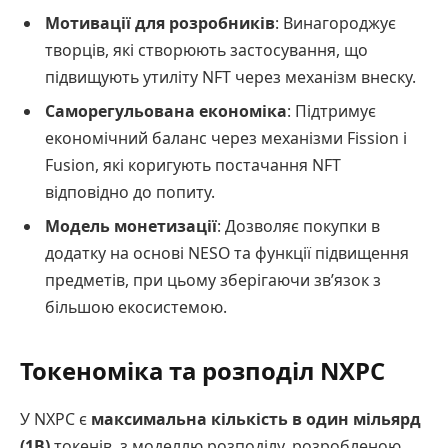
Мотивації для розробників
: Винагороджує
творців, які створюють застосування, що
підвищують утиліту NFT через механізм внеску.
Саморегульована економіка
: Підтримує
економічний баланс через механізми Fission і
Fusion, які коригують постачання NFT
відповідно до попиту.
Модель монетизації
: Дозволяє покупки в
додатку на основі NESO та функції підвищення
предметів, при цьому зберігаючи зв’язок з
більшою екосистемою.
Токеноміка та розподіл NXPC
У NXPC є
максимальна кількість в один мільярд
(1B)
токенів, з моделлю розподілу, розробленою