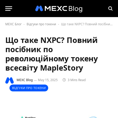
MEXC Блог
Відгуки про токени
Що таке NXPC? Повний посібник по революційному токену всесвіту MapleStory
-
-
Що таке NXPC? Повний
посібник по
революційному токену
всесвіту MapleStory
MEXC Blog
May 15, 2025
3 Mins Read
ВІДГУКИ ПРО ТОКЕНИ