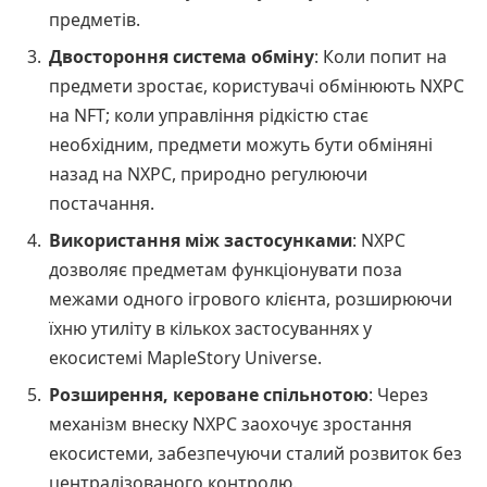
предметів.
Двостороння система обміну
: Коли попит на
предмети зростає, користувачі обмінюють NXPC
на NFT; коли управління рідкістю стає
необхідним, предмети можуть бути обміняні
назад на NXPC, природно регулюючи
постачання.
Використання між застосунками
: NXPC
дозволяє предметам функціонувати поза
межами одного ігрового клієнта, розширюючи
їхню утиліту в кількох застосуваннях у
екосистемі MapleStory Universe.
Розширення, кероване спільнотою
: Через
механізм внеску NXPC заохочує зростання
екосистеми, забезпечуючи сталий розвиток без
централізованого контролю.