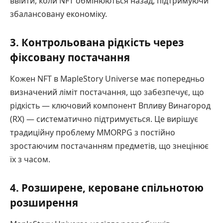
ввійти, коли NFT обмінюються назад, підтримуючи
збалансовану економіку.
3. Контрольована рідкість через
фіксовану постачання
Кожен NFT в MapleStory Universe має попередньо
визначений ліміт постачання, що забезпечує, що
рідкість — ключовий компонент Впливу Винагород
(RX) — систематично підтримується. Це вирішує
традиційну проблему MMORPG з постійно
зростаючим постачанням предметів, що знецінює
їх з часом.
4. Розширене, кероване спільнотою
розширення