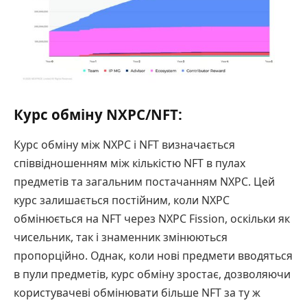
Курс обміну NXPC/NFT:
Курс обміну між NXPC і NFT визначається
співвідношенням між кількістю NFT в пулах
предметів та загальним постачанням NXPC. Цей
курс залишається постійним, коли NXPC
обмінюється на NFT через NXPC Fission, оскільки як
чисельник, так і знаменник змінюються
пропорційно. Однак, коли нові предмети вводяться
в пули предметів, курс обміну зростає, дозволяючи
користувачеві обмінювати більше NFT за ту ж