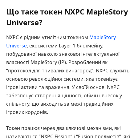
Що таке токен NXPC MapleStory
Universe?
NXPC є рідним утилітним токеном
MapleStory
Universe
, екосистеми Layer 1 блокчейну,
побудованої навколо знакової інтелектуальної
власності MapleStory (IP). Розроблений як
“протокол для тривалих винагород”, NXPC служить
основою революційної системи, яка токенізує
ігрові активи та враження. У своїй основі NXPC
забезпечує створення цінності, обмін і внесок у
спільноту, що виходить за межі традиційних
ігрових кордонів.
Токен працює через два ключові механізми, які
називаються “NXPC Fission” і “Fusion предметів”, які