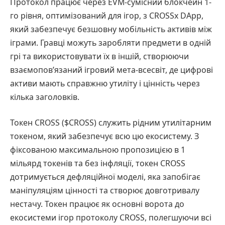
Протокол працює через EVM-сумісний блокчейн 1-
го рівня, оптимізований для ігор, з CROSSx DApp,
який забезпечує безшовну мобільність активів між
іграми. Гравці можуть заробляти предмети в одній
грі та використовувати їх в іншій, створюючи
взаємопов’язаний ігровий мета-всесвіт, де цифрові
активи мають справжню утиліту і цінність через
кілька заголовків.
Токен CROSS ($CROSS) служить рідним утилітарним
токеном, який забезпечує всю цю екосистему. З
фіксованою максимальною пропозицією в 1
мільярд токенів та без інфляції, токен CROSS
дотримується дефляційної моделі, яка запобігає
маніпуляціям цінності та створює довготривалу
нестачу. Токен працює як основні ворота до
екосистеми ігор протоколу CROSS, полегшуючи всі