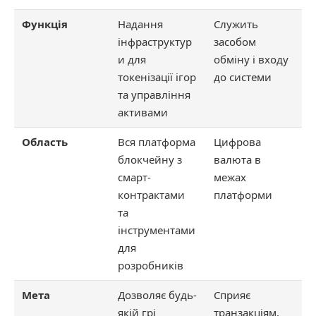
Функція
Надання
Служить
інфраструктур
засобом
и для
обміну і входу
токенізації ігор
до системи
та управління
активами
Область
Вся платформа
Цифрова
блокчейну з
валюта в
смарт-
межах
контрактами
платформи
та
інструментами
для
розробників
Мета
Дозволяє будь-
Сприяє
якій грі
транзакціям,