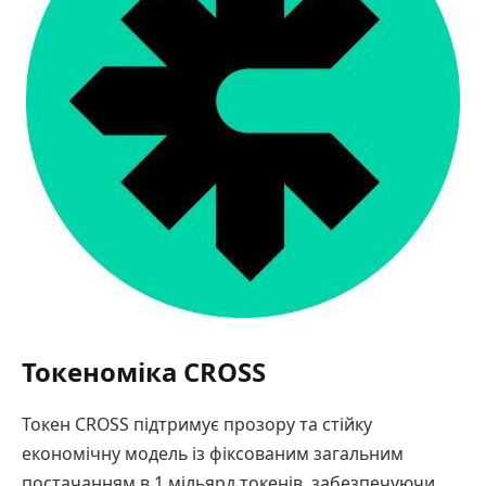
Токеноміка CROSS
Токен CROSS підтримує прозору та стійку
економічну модель із фіксованим загальним
постачанням в 1 мільярд токенів, забезпечуючи