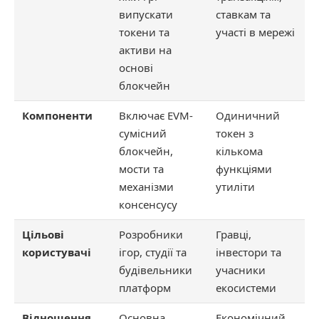
випускати
ставкам та
токени та
участі в мережі
активи на
основі
блокчейн
Компоненти
Включає EVM-
Одиничний
сумісний
токен з
блокчейн,
кількома
мости та
функціями
механізми
утиліти
консенсусу
Цільові
Розробники
Гравці,
користувачі
ігор, студії та
інвестори та
будівельники
учасники
платформ
екосистеми
Відношення
Основна
Економічний