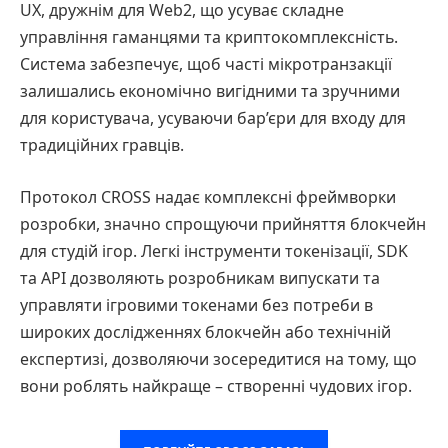
UX, дружнім для Web2, що усуває складне
управління гаманцями та криптокомплексність.
Система забезпечує, щоб часті мікротранзакції
залишались економічно вигідними та зручними
для користувача, усуваючи бар’єри для входу для
традиційних гравців.
Протокол CROSS надає комплексні фреймворки
розробки, значно спрощуючи прийняття блокчейн
для студій ігор. Легкі інструменти токенізації, SDK
та API дозволяють розробникам випускати та
управляти ігровими токенами без потреби в
широких дослідженнях блокчейн або технічній
експертизі, дозволяючи зосередитися на тому, що
вони роблять найкраще – створенні чудових ігор.