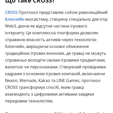
Що таке CROSS?
CROSS
Протокол представляє собою революційний
блокчейн
екосистему, створену спеціально для ігор
Web3, діючи як відсутня частина ігрового
інтернету. Ця комплексна платформа дозволяє
справжню власність активів через технологію
блокчейн, вирішуючи основні обмеження
традиційних ігрових економік, де гравці не можуть
справжньо володіти своїми ігровими предметами,
валютою чи персонажами. Створений провідними
кадрами з основних ігрових компаній, включаючи
Nexon, Wemade, Kakao та LINE Games, протокол
CROSS трансформує спосіб, яким гравці
взаємодіють з цифровими активами завдяки
передовим технологіям.