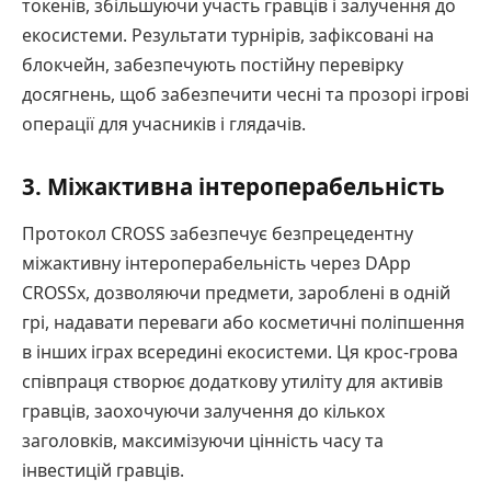
токенів, збільшуючи участь гравців і залучення до
екосистеми. Результати турнірів, зафіксовані на
блокчейн, забезпечують постійну перевірку
досягнень, щоб забезпечити чесні та прозорі ігрові
операції для учасників і глядачів.
3. Міжактивна інтероперабельність
Протокол CROSS забезпечує безпрецедентну
міжактивну інтероперабельність через DApp
CROSSx, дозволяючи предмети, зароблені в одній
грі, надавати переваги або косметичні поліпшення
в інших іграх всередині екосистеми. Ця крос-грова
співпраця створює додаткову утиліту для активів
гравців, заохочуючи залучення до кількох
заголовків, максимізуючи цінність часу та
інвестицій гравців.