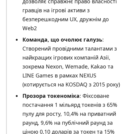
дозволяє справжнє право власності
гравців на ігрові активи з
безперешкодним UX, дружнім до
Web2
Команда, що очолює галузь
:
Створений провідними талантами з
найкращих ігрових компаній Азії,
зокрема Nexon, Wemade, Kakao та
LINE Games в рамках NEXUS
(котирується на KOSDAQ з 2015 року)
Прозора токеноміка
: Фіксоване
постачання 1 мільярд токенів з 65%
пулу для росту, 10,4% на приватний
раунд, 9,6% на публічний раунд за
ціною 0,10 доларів за токен та 15%