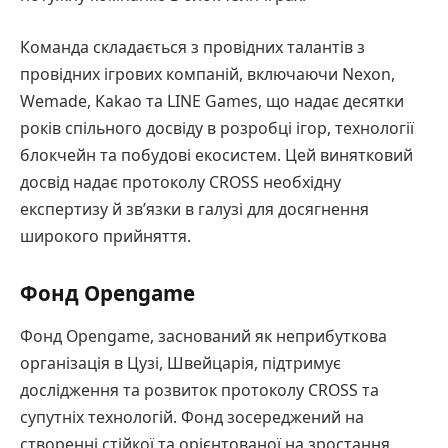
Команда складається з провідних талантів з
провідних ігрових компаній, включаючи Nexon,
Wemade, Kakao та LINE Games, що надає десятки
років спільного досвіду в розробці ігор, технології
блокчейн та побудові екосистем. Цей винятковий
досвід надає протоколу CROSS необхідну
експертизу й зв’язки в галузі для досягнення
широкого прийняття.
Фонд Opengame
Фонд Opengame, заснований як неприбуткова
організація в Цузі, Швейцарія, підтримує
дослідження та розвиток протоколу CROSS та
супутніх технологій. Фонд зосереджений на
створенні стійкої та орієнтованої на зростання