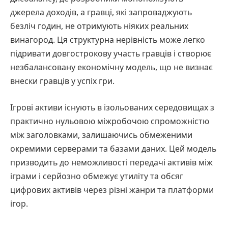
джерела доходів, а гравці, які запроваджують
безліч годин, не отримують ніяких реальних
винагород. Ця структурна нерівність може легко
підривати довгострокову участь гравців і створює
незбалансовану економічну модель, що не визнає
внески гравців у успіх гри.
Ігрові активи існують в ізольованих середовищах з
практично нульовою міжробочою спроможністю
між заголовками, залишаючись обмеженими
окремими серверами та базами даних. Цей модель
призводить до неможливості передачі активів між
іграми і серйозно обмежує утиліту та обсяг
цифрових активів через різні жанри та платформи
ігор.