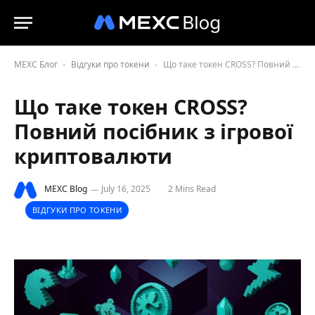
MEXC Блог
Відгуки про токени
Що таке токен CROSS? Повний посібник з ігрової криптовалюти
-
-
Що таке токен CROSS?
Повний посібник з ігрової
криптовалюти
MEXC Blog
July 16, 2025
2 Mins Read
ВІДГУКИ ПРО ТОКЕНИ