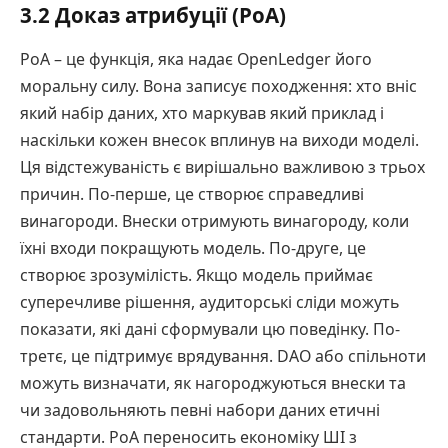
3.2 Доказ атрибуції (PoA)
PoA – це функція, яка надає OpenLedger його
моральну силу. Вона записує походження: хто вніс
який набір даних, хто маркував який приклад і
наскільки кожен внесок вплинув на виходи моделі.
Ця відстежуваність є вирішально важливою з трьох
причин. По-перше, це створює справедливі
винагороди. Внески отримують винагороду, коли
їхні входи покращують модель. По-друге, це
створює зрозумілість. Якщо модель приймає
суперечливе рішення, аудиторські сліди можуть
показати, які дані сформували цю поведінку. По-
третє, це підтримує врядування. DAO або спільноти
можуть визначати, як нагороджуються внески та
чи задовольняють певні набори даних етичні
стандарти. PoA переносить економіку ШІ з