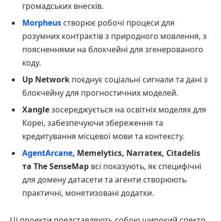
громадських внесків.
Morpheus
створює робочі процеси для
розумних контрактів з природного мовлення, з
поясненнями на блокчейні для згенерованого
коду.
Up Network
поєднує соціальні сигнали та дані з
блокчейну для прогностичних моделей.
Xangle
зосереджується на освітніх моделях для
Кореї, забезпечуючи збереження та
кредитування місцевої мови та контексту.
AgentArcane
, Memelytics, Narratex, Citadelis
та The SenseMap
всі показують, як специфічні
для домену датасети та агенти створюють
практичні, монетизовані додатки.
Ці проекти представляють собою широкий спектр