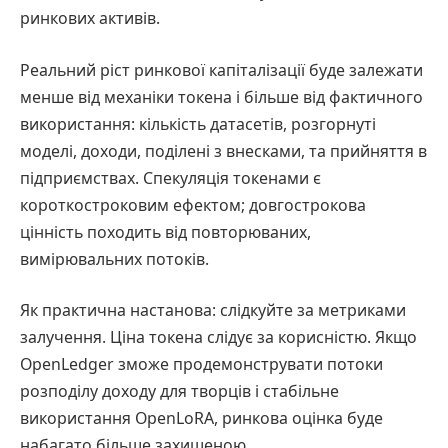
ринкових активів.
Реальний ріст ринкової капіталізації буде залежати
менше від механіки токена і більше від фактичного
використання: кількість датасетів, розгорнуті
моделі, доходи, поділені з внесками, та прийняття в
підприємствах. Спекуляція токенами є
короткостроковим ефектом; довгострокова
цінність походить від повторюваних,
вимірювальних потоків.
Як практична настанова: слідкуйте за метриками
залучення. Ціна токена слідує за корисністю. Якщо
OpenLedger зможе продемонструвати потоки
розподілу доходу для творців і стабільне
використання OpenLoRA, ринкова оцінка буде
набагато більше захищеною.