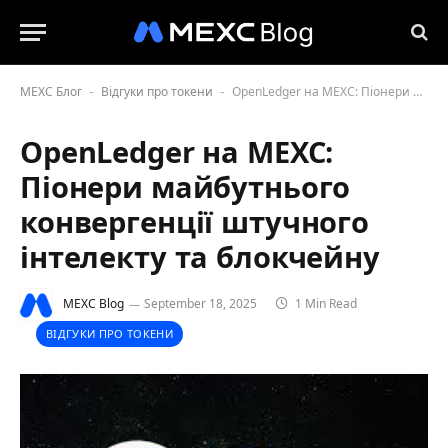
MEXC Блог
Відгуки про токени
OpenLedger на MEXC: Піонери майбутнього конвергенції штучного інтелекту та блокчейну
-
-
OpenLedger на MEXC:
Піонери майбутнього
конвергенції штучного
інтелекту та блокчейну
MEXC Blog
September 18, 2025
1 Min Read
ВІДГУКИ ПРО ТОКЕНИ