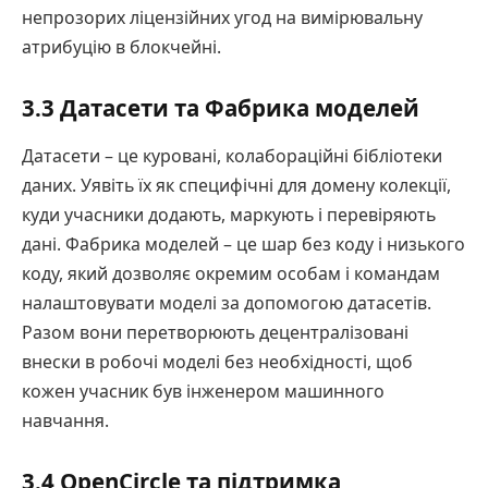
непрозорих ліцензійних угод на вимірювальну
атрибуцію в блокчейні.
3.3 Датасети та Фабрика моделей
Датасети – це куровані, колабораційні бібліотеки
даних. Уявіть їх як специфічні для домену колекції,
куди учасники додають, маркують і перевіряють
дані. Фабрика моделей – це шар без коду і низького
коду, який дозволяє окремим особам і командам
налаштовувати моделі за допомогою датасетів.
Разом вони перетворюють децентралізовані
внески в робочі моделі без необхідності, щоб
кожен учасник був інженером машинного
навчання.
3.4 OpenCircle та підтримка