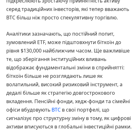
підкреслюють зростаючу прийнятність активу
серед традиційних інвесторів, які тепер вважають
BTC більш ніж просто спекулятивну торгівлю.
Аналітики зазначають, що постійний попит,
зумовлений ETF, може підштовхнути біткоїн до
рівня $130,000 найближчим часом. Ще важливіше
те, що зберігання інституційних вливань
відображає фундаментальні зміни в сприйнятті:
біткоїн більше не розглядають лише як
волатильний, високий ризиковий інструмент, а
дедалі більше як стратегію довгострокового
вкладення. Пенсійні фонди, хедж-фонди та сімейні
офіси вбудовують
BTC
в свої портфелі, що
сигналізує про структурну зміну в тому, як цифрові
активи вписуються в глобальні інвестиційні рамки.