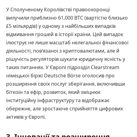
У Сполученому Королівстві правоохоронці
вилучили приблизно 61,000 BTC (вартістю близько
£5 мільярдів) у одному з найбільших випадків
відмивання грошей в історії країни. Цей випадок
ілюструє не лише масштаб нелегальної фінансової
діяльності, пов’язаної з криптовалютами, але й
рішучість регуляторів шукати юридичну ясність у
таких питаннях. У Європі підрозділ Clearstream
німецької біржі Deutsche Börse оголосив про
розширення своїх послуг зберігання, включивши
біткоїн та ефір, розвиток, який зміцнює
інституційну інфраструктуру та відображає
обережне, але зростаюче сприйняття цифрових
активів у Європі.
3. Інновації та розширення