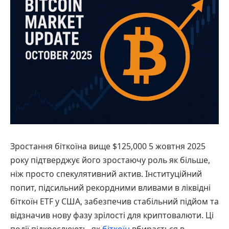
Зростання біткоїна вище $125,000 5 жовтня 2025
року підтверджує його зростаючу роль як більше,
ніж просто спекулятивний актив. Інституційний
попит, підсильний рекордними вливами в ліквідні
біткоїн ETF у США, забезпечив стабільний підйом та
відзначив нову фазу зрілості для криптовалюти. Ці
події підкреслюють, як
біткоїн
вбирається в