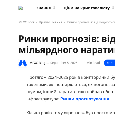
Знання
Ціни на криптовалюту
MEXC Блог
Крипто Знання
Ринки прогнозів: від модного 
-
-
Ринки прогнозів: ві
мільярдного нарати
MEXC Blog
September 5, 2025
1 Min Read
КРИП
Протягом 2024–2025 років крипторинки б
токенами, які поширюються, як вогонь, з
шумом, інший наратив тихо набрав оберті
інфраструктура:
Ринки прогнозування
.
Кілька років тому «прогноз» був просто 