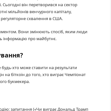
. Сьогодні він перетворився на сектор
отні мільйонів венчурного капіталу,
 регуляторне схвалення в США.
иментом. Вони змінюють спосіб, яким люди
ь інформацію про майбутнє.
ування?
 будь-хто може ставити на результати
ін на біткоїн до того, хто виграє Чемпіонат
ого букмекера.
одію: запитання («Чи виграє Дональд Трамп