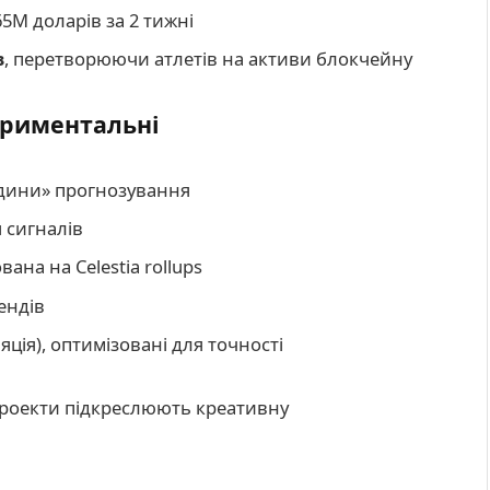
65M доларів за 2 тижні
в
, перетворюючи атлетів на активи блокчейну
периментальні
юдини» прогнозування
 сигналів
ана на Celestia rollups
ендів
ція), оптимізовані для точності
 проекти підкреслюють креативну