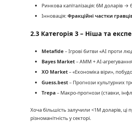
Ринкова капіталізація: 6M доларів → 
Інновація:
Фракційні частки гравці
2.3 Категорія 3 – Ніша та екс
Metafide
– Ігрові битви «AI проти л
Bayes Market
– AMM + AI-агрегування
XO Market
– «Економіка віри», побудов
Guess.best
– Прогнози культурних тр
Trepa
– Макро-прогнози (ставки, інфля
Хоча більшість залучили <1M доларів, ці
різноманітність у секторі.