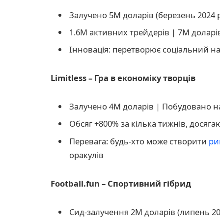
Залучено 5M доларів (березень 2024 
1.6M активних трейдерів | 7M долар
Інновація: перетворює соціальний на
Limitless – Гра в економіку творців
Залучено 4M доларів | Побудовано н
Обсяг +800% за кілька тижнів, досяга
Перевага: будь-хто може створити
ри
оракулів
Football.fun – Спортивний гібрид
Сид-залучення 2M доларів (липень 20