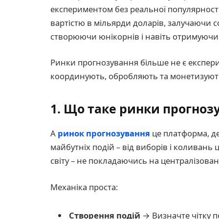
експериментом без реальної популярності
вартістю в мільярди доларів, залучаючи с
створюючи юнікорнів і навіть отримуючи
Ринки прогнозування більше не є експер
координують, обробляють та монетизуют
1. Що таке ринки прогноз
A
ринок прогнозування
це платформа, де
майбутніх подій – від виборів і коливань ц
світу – не покладаючись на централізован
Механіка проста:
Створення подій
→ Визначте чітку п