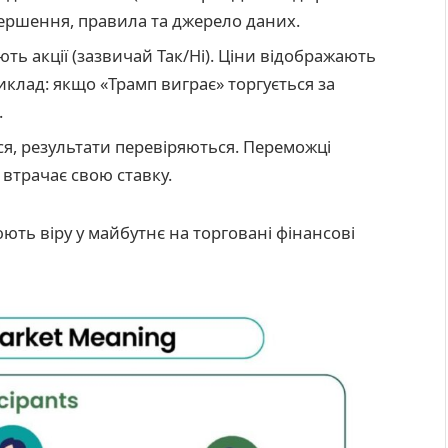
авершення, правила та джерело даних.
ь акції (зазвичай Так/Ні). Ціни відображають
иклад: якщо «Трамп виграє» торгується за
.
ся, результати перевіряються. Переможці
 втрачає свою ставку.
ть віру у майбутнє на торговані фінансові