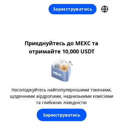
Зареєструватись
Приєднуйтесь до MEXC та
отримайте 10,000 USDT
Насолоджуйтесь найпопулярнішими токенами,
щоденними аірдропами, наднизькими комісіями
та глибокою ліквідністю
Зареєструватись