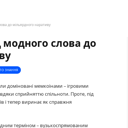
слова до мільярдного наративу
д модного слова до
ву
ТО ЗНАННЯ
ули доміновані мемкоінами – ігровими
авдяки сприйняттю спільноти. Проте, під
в і тепер виринає як справжня
модним терміном – вузькоспрямованим