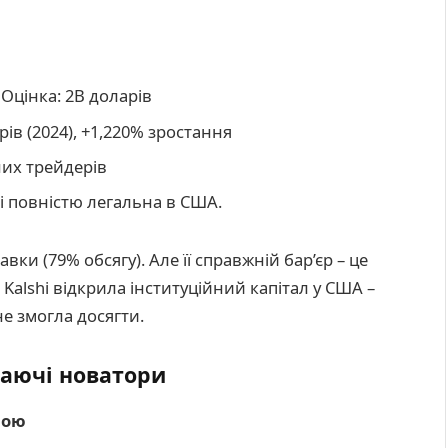
 Оцінка: 2B доларів
рів (2024), +1,220% зростання
них трейдерів
 і повністю легальна в США.
вки (79% обсягу). Але її справжній бар’єр – це
Kalshi відкрила інституційний капітал у США –
не змогла досягти.
таючі новатори
рою