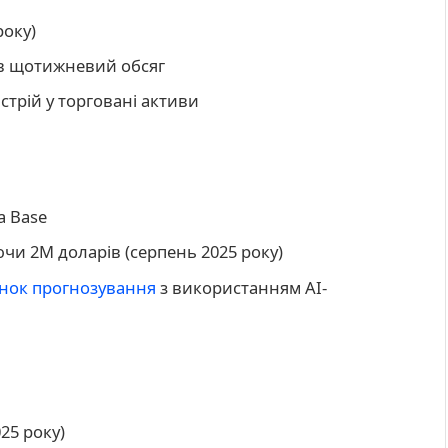
року)
ів щотижневий обсяг
стрій у торговані активи
а Base
ючи 2M доларів (серпень 2025 року)
нок прогнозування
з використанням AI-
25 року)