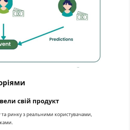
горіями
овели свій продукт
у та ринку з реальними користувачами,
ками.