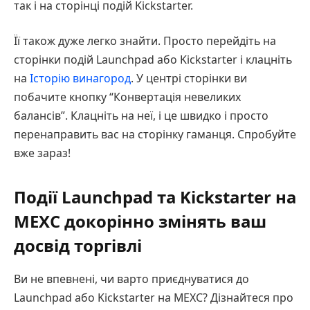
так і на сторінці подій Kickstarter.
Її також дуже легко знайти. Просто перейдіть на
сторінки подій Launchpad або Kickstarter і клацніть
на
Історію винагород
. У центрі сторінки ви
побачите кнопку “Конвертація невеликих
балансів”. Клацніть на неї, і це швидко і просто
перенаправить вас на сторінку гаманця. Спробуйте
вже зараз!
Події Launchpad та Kickstarter на
MEXC докорінно змінять ваш
досвід торгівлі
Ви не впевнені, чи варто приєднуватися до
Launchpad або Kickstarter на MEXC? Дізнайтеся про