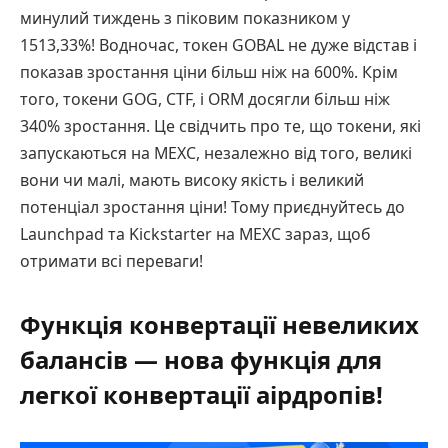
минулий тиждень з піковим показником у
1513,33%! Водночас, токен GOBAL не дуже відстав і
показав зростання ціни більш ніж на 600%. Крім
того, токени GOG, CTF, і ORM досягли більш ніж
340% зростання. Це свідчить про те, що токени, які
запускаються на МЕХС, незалежно від того, великі
вони чи малі, мають високу якість і великий
потенціал зростання ціни! Тому приєднуйтесь до
Launchpad та Kickstarter на MEXC зараз, щоб
отримати всі переваги!
Функція конвертації невеликих
балансів — нова функція для
легкої конвертації аірдропів!