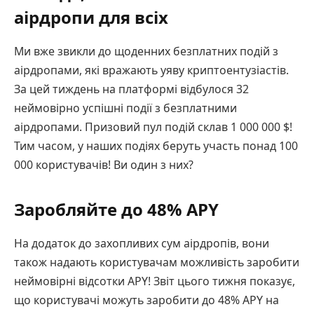
аірдропи для всіх
Ми вже звикли до щоденних безплатних подій з
аірдропами, які вражають уяву криптоентузіастів.
За цей тиждень на платформі відбулося 32
неймовірно успішні події з безплатними
аірдропами. Призовий пул подій склав 1 000 000 $!
Тим часом, у наших подіях беруть участь понад 100
000 користувачів! Ви один з них?
Заробляйте до 48% APY
На додаток до захопливих сум аірдропів, вони
також надають користувачам можливість заробити
неймовірні відсотки APY! Звіт цього тижня показує,
що користувачі можуть заробити до 48% APY на