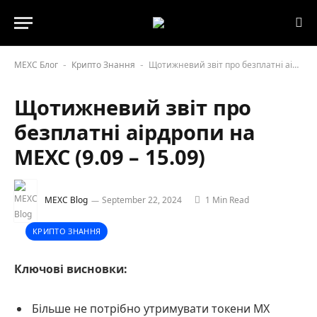
MEXC Блог
Крипто Знання
Щотижневий звіт про безплатні аірдропи на MEXC (9.09 – 15.09)
-
-
Щотижневий звіт про
безплатні аірдропи на
MEXC (9.09 – 15.09)
MEXC Blog
September 22, 2024
1 Min Read
КРИПТО ЗНАННЯ
Ключові висновки:
Більше не потрібно утримувати токени MX