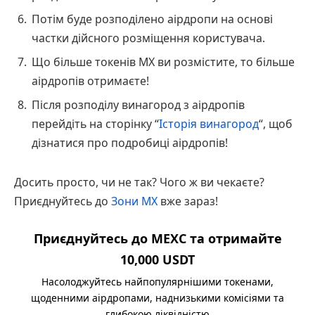
Потім буде розподілено аірдропи на основі
частки дійсного розміщення користувача.
Що більше токенів MX ви розмістите, то більше
аірдропів отримаєте!
Після розподілу винагород з аірдропів
перейдіть на сторінку “
Історія винагород
“, щоб
дізнатися про подробиці аірдропів!
Досить просто, чи не так? Чого ж ви чекаєте?
Приєднуйтесь до
Зони MX
вже зараз!
Приєднуйтесь до MEXC та отримайте
10,000 USDT
Насолоджуйтесь найпопулярнішими токенами,
щоденними аірдропами, наднизькими комісіями та
глибокою ліквідністю