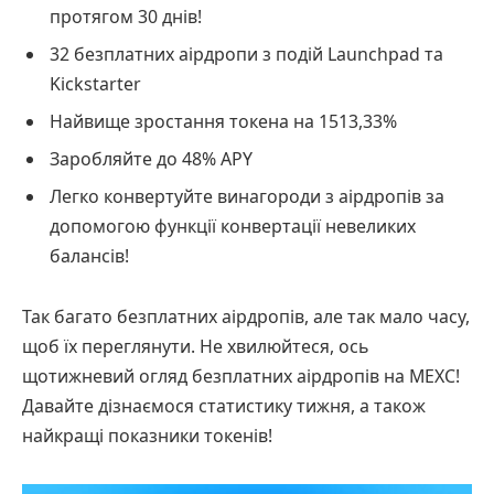
протягом 30 днів!
32 безплатних аірдропи з подій Launchpad та
Kickstarter
Найвище зростання токена на 1513,33%
Заробляйте до 48% APY
Легко конвертуйте винагороди з аірдропів за
допомогою функції конвертації невеликих
балансів!
Так багато безплатних аірдропів, але так мало часу,
щоб їх переглянути. Не хвилюйтеся, ось
щотижневий огляд безплатних аірдропів на MEXC!
Давайте дізнаємося статистику тижня, а також
найкращі показники токенів!