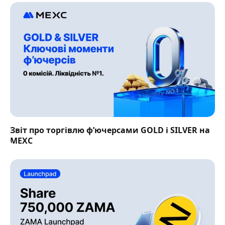
Звіт про торгівлю фʼючерсами GOLD і SILVER на
MEXC