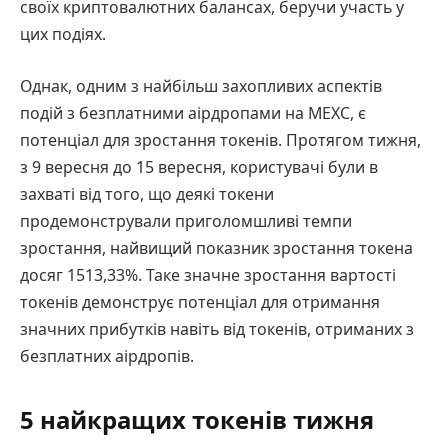
своїх криптовалютних балансах, беручи участь у
цих подіях.
Однак, одним з найбільш захопливих аспектів
подій з безплатними аірдропами на MEXC, є
потенціал для зростання токенів. Протягом тижня,
з 9 вересня до 15 вересня, користувачі були в
захваті від того, що деякі токени
продемонстрували приголомшливі темпи
зростання, найвищий показник зростання токена
досяг 1513,33%. Таке значне зростання вартості
токенів демонструє потенціал для отримання
значних прибутків навіть від токенів, отриманих з
безплатних аірдропів.
5 найкращих токенів тижня