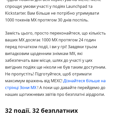
спрощує умови участі у подіях Launchpad та
Kickstarter. Вам більше не потрібно утримувати
1000 токенів MX протягом 30 днів поспіль.
Замість цього, просто переконайтеся, що кількість
ваших MX досягає 1000 MX протягом 24 годин
перед початком події, і ви у грі! Завдяки трьом
випадковим щоденним знімкам MX, які
забезпечать вам місце, шлях до участі у цих
вигідних подіях ще ніколи не був таким доступним.
Не пропустіть! Підготуйтеся, щоб отримати
максимум вражень від MEXC!
Дізнайтеся більше на
стрінці Зони MX
! А поки що давайте перейдемо до
наших щотижневих звітів про безплатні аірдропи.
32 події, 32 безплатних