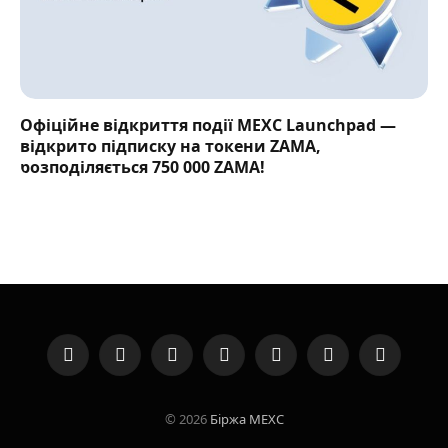
Офіційне відкриття події MEXC Launchpad —
відкрито підписку на токени ZAMA,
розподіляється 750 000 ZAMA!
Facebook
X
Instagram
YouTube
LinkedIn
Telegram
VKontakte
(Twitter)
© 2026
Біржа MEXC