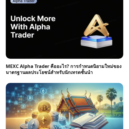
MEXC Alpha Trader คืออะไร? การกำหนดนิยามใหม่ของ
มาตรฐานผลประโยชน์สำหรับนักเทรดชั้นนำ