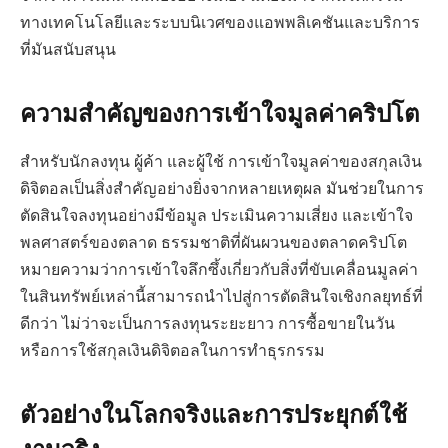
ทางเทคโนโลยีและระบบนิเวศของแอพพลิเคชันและบริการ
ที่มันสนับสนุน
ความสำคัญของการเข้าใจมูลค่าคริปโต
สำหรับนักลงทุน ผู้ค้า และผู้ใช้ การเข้าใจมูลค่าของสกุลเงิน
ดิจิตอลเป็นสิ่งสำคัญอย่างยิ่งจากหลายเหตุผล มันช่วยในการ
ตัดสินใจลงทุนอย่างมีข้อมูล ประเมินความเสี่ยง และเข้าใจ
พลศาสตร์ของตลาด ธรรมชาติที่ผันผวนของตลาดคริปโต
หมายความว่าการเข้าใจลึกซึ้งเกี่ยวกับสิ่งที่ขับเคลื่อนมูลค่า
ในสินทรัพย์เหล่านี้สามารถนำไปสู่การตัดสินใจเชิงกลยุทธ์ที่
ดีกว่า ไม่ว่าจะเป็นการลงทุนระยะยาว การซื้อขายในวัน
หรือการใช้สกุลเงินดิจิตอลในการทำธุรกรรม
ตัวอย่างในโลกจริงและการประยุกต์ใช้