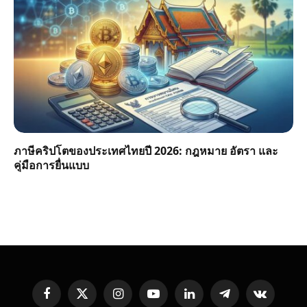
ภาษีคริปโตของประเทศไทยปี 2026: กฎหมาย อัตรา และ
คู่มือการยื่นแบบ
Facebook
X
Instagram
YouTube
LinkedIn
Telegram
VKontakte