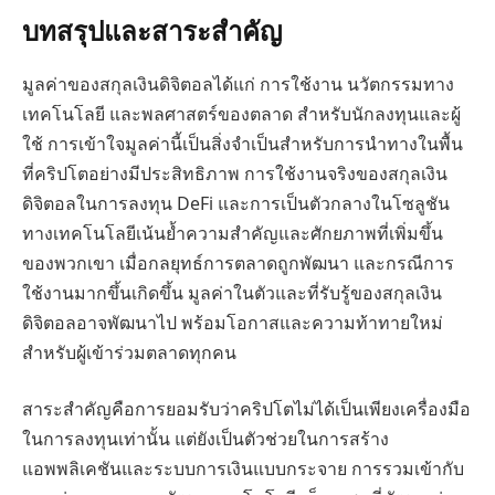
บทสรุปและสาระสำคัญ
มูลค่าของสกุลเงินดิจิตอลได้แก่ การใช้งาน นวัตกรรมทาง
เทคโนโลยี และพลศาสตร์ของตลาด สำหรับนักลงทุนและผู้
ใช้ การเข้าใจมูลค่านี้เป็นสิ่งจำเป็นสำหรับการนำทางในพื้น
ที่คริปโตอย่างมีประสิทธิภาพ การใช้งานจริงของสกุลเงิน
ดิจิตอลในการลงทุน DeFi และการเป็นตัวกลางในโซลูชัน
ทางเทคโนโลยีเน้นย้ำความสำคัญและศักยภาพที่เพิ่มขึ้น
ของพวกเขา เมื่อกลยุทธ์การตลาดถูกพัฒนา และกรณีการ
ใช้งานมากขึ้นเกิดขึ้น มูลค่าในตัวและที่รับรู้ของสกุลเงิน
ดิจิตอลอาจพัฒนาไป พร้อมโอกาสและความท้าทายใหม่
สำหรับผู้เข้าร่วมตลาดทุกคน
สาระสำคัญคือการยอมรับว่าคริปโตไม่ได้เป็นเพียงเครื่องมือ
ในการลงทุนเท่านั้น แต่ยังเป็นตัวช่วยในการสร้าง
แอพพลิเคชันและระบบการเงินแบบกระจาย การรวมเข้ากับ