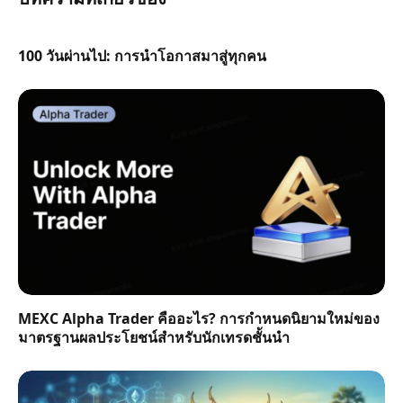
100 วันผ่านไป: การนำโอกาสมาสู่ทุกคน
MEXC Alpha Trader คืออะไร? การกำหนดนิยามใหม่ของ
มาตรฐานผลประโยชน์สำหรับนักเทรดชั้นนำ