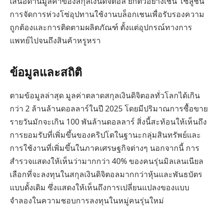
เสนอด้านมูลค่าของสกุลเงินดิจิตอล ยกตัวอย่างเช่น โซลูชัน
การจัดการห่วงโซ่อุปทานใช้งานบล็อกเชนเพื่อรับรองความ
ถูกต้องและการติดตามผลิตภัณฑ์ ตั้งแต่อุปกรณ์ทางการ
แพทย์ไปจนถึงสินค้าหรูหรา
ข้อมูลและสถิติ
ตามข้อมูลล่าสุด มูลค่าตลาดสกุลเงินดิจิตอลทั่วโลกได้เกิน
กว่า 2 ล้านล้านดอลลาร์ในปี 2025 โดยมีปริมาณการซื้อขาย
รายวันมักจะเกิน 100 พันล้านดอลลาร์ สิ่งนี้สะท้อนให้เห็นถึง
การยอมรับที่เพิ่มขึ้นของคริปโตในฐานะกลุ่มสินทรัพย์และ
การใช้งานที่เพิ่มขึ้นในภาคเศรษฐกิจต่างๆ นอกจากนี้ การ
สำรวจแสดงให้เห็นว่ามากกว่า 40% ของคนรุ่นมิลเลนเนียล
เลือกที่จะลงทุนในสกุลเงินดิจิตอลมากกว่าหุ้นและพันธบัตร
แบบดั้งเดิม ซึ่งแสดงให้เห็นถึงการเปลี่ยนแปลงของแบบ
จำลองในความชอบการลงทุนในหมู่คนรุ่นใหม่