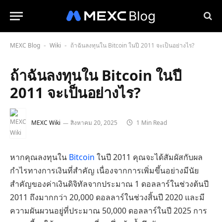
MEXC Blog
Wiki
ถ้าฉันลงทุนใน Bitcoin ในปี 2011 จะเป็นอย่างไร?
-
-
ถ้าฉันลงทุนใน Bitcoin ในปี
2011 จะเป็นอย่างไร?
MEXC Wiki
สิงหาคม 20, 2025
1 Min Read
หากคุณลงทุนใน
Bitcoin
ในปี 2011 คุณจะได้สัมผัสกับผล
กำไรทางการเงินที่สำคัญ เนื่องจากการเพิ่มขึ้นอย่างมีนัย
สำคัญของค่าเงินดิจิทัลจากประมาณ 1 ดอลลาร์ในช่วงต้นปี
2011 ถึงมากกว่า 20,000 ดอลลาร์ในช่วงสิ้นปี 2020 และมี
ความผันผวนอยู่ที่ประมาณ 50,000 ดอลลาร์ในปี 2025 การ