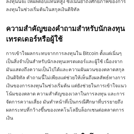
ลงทุนนี้จะให้ผลตอบแทนที่สูง ซึ่งเน้นย้ำถึงศักยภาพของการ
ลงทุนในช่วงเริ่มต้นในสกุลเงินดิจิทัล
ความสำคัญของคำถามสำหรับนักลงทุน
เทรดเดอร์หรือผู้ใช้
การเข้าใจผลกระทบจากการลงทุนใน Bitcoin ตั้งแต่เนิ่นๆ
เป็นสิ่งจำเป็นสำหรับนักลงทุนเทรดเดอร์และผู้ใช้ เนื่องจาก
มันแสดงถึงความเป็นไปได้และความผันผวนของตลาดสกุล
เงินดิจิทัล คำถามนี้ไม่เพียงแต่ช่วยให้เห็นถึงผลลัพธ์ทางการ
เงินของการลงทุนในช่วงเริ่มต้น แต่ยังช่วยในการเข้าใจแนว
โน้มของตลาด ความสำคัญของเวลาในการลงทุน และการ
จัดการความเสี่ยง มันทำหน้าที่เป็นกรณีศึกษาที่บรรยายถึง
ผลกระทบที่กว้างขึ้นของเทคโนโลยีบล็อกเชนต่อตลาดการ
เงิน