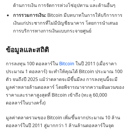
ด้านการเงิน การจัดการห่วงโซ่อุปทาน และด้านอื่นๆ
การรวมการเงิน:
Bitcoin มีบทบาทในการให้บริการการ
เงินแก่ประชากรที่ไม่มีบัญชีธนาคาร โดยการนำเสนอ
การบริการทางการเงินแบบกระจายศูนย์
ข้อมูลและสถิติ
การลงทุน 100 ดอลลาร์ใน
Bitcoin
ในปี 2011 (เมื่อราคา
ประมาณ 1 ดอลลาร์) จะทำให้คุณได้ Bitcoin ประมาณ 100
ตัว จนถึงปี 2025 แม้ว่าตลาดจะมีขึ้นมีลง การลงทุนนี้จะมี
มูลค่าหลายล้านดอลลาร์ โดยพิจารณาจากความผันผวนของ
ราคาและราคาสูงสุดที่ Bitcoin เข้าถึง (ทะลุ 60,000
ดอลลาร์ในบางครั้ง)
มูลค่าตลาดรวมของ Bitcoin เพิ่มขึ้นจากประมาณ 10 ล้าน
ดอลลาร์ในปี 2011 สู่มากกว่า 1 ล้านล้านดอลลาร์ในจุด