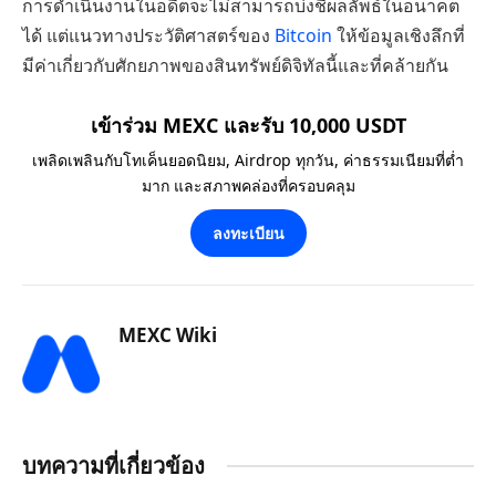
การดำเนินงานในอดีตจะไม่สามารถบ่งชี้ผลลัพธ์ในอนาคต
ได้ แต่แนวทางประวัติศาสตร์ของ
Bitcoin
ให้ข้อมูลเชิงลึกที่
มีค่าเกี่ยวกับศักยภาพของสินทรัพย์ดิจิทัลนี้และที่คล้ายกัน
เข้าร่วม MEXC และรับ 10,000 USDT
เพลิดเพลินกับโทเค็นยอดนิยม, Airdrop ทุกวัน, ค่าธรรมเนียมที่ต่ำ
มาก และสภาพคล่องที่ครอบคลุม
ลงทะเบียน
MEXC Wiki
บทความที่เกี่ยวข้อง