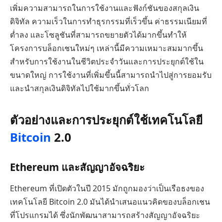
เพิ่มความสามารถในการใช้งานและฟังก์ชันของสกุลเงิน
ดิจิทัล ความเร็วในการทำธุรกรรมที่เร็วขึ้น ค่าธรรมเนียมที่
ต่ำลง และโซลูชันที่สามารถขยายตัวได้มากขึ้นทำให้
โครงการบล็อกเชนใหม่ๆ เหล่านี้มีความเหมาะสมมากขึ้น
สำหรับการใช้งานในชีวิตประจำวันและการประยุกต์ใช้ใน
ขนาดใหญ่ การใช้งานที่เพิ่มขึ้นนี้สามารถนำไปสู่การยอมรับ
และนำสกุลเงินดิจิทัลไปใช้มากขึ้นทั่วโลก
ตัวอย่างและการประยุกต์ใช้เทคโนโลยี
Bitcoin
2.0
Ethereum และสัญญาอัจฉริยะ
Ethereum ที่เปิดตัวในปี 2015 มักถูกมองว่าเป็นเรือธงของ
เทคโนโลยี Bitcoin 2.0 มันได้นำเสนอแนวคิดของบล็อกเชน
ที่โปรแกรมได้ ซึ่งนักพัฒนาสามารถสร้างสัญญาอัจฉริยะ