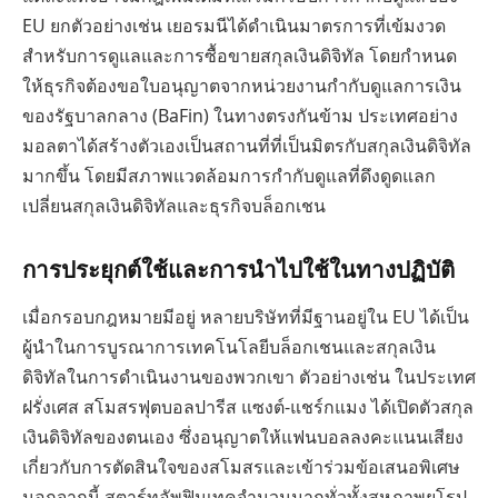
EU ยกตัวอย่างเช่น เยอรมนีได้ดำเนินมาตรการที่เข้มงวด
สำหรับการดูแลและการซื้อขายสกุลเงินดิจิทัล โดยกำหนด
ให้ธุรกิจต้องขอใบอนุญาตจากหน่วยงานกำกับดูแลการเงิน
ของรัฐบาลกลาง (BaFin) ในทางตรงกันข้าม ประเทศอย่าง
มอลตาได้สร้างตัวเองเป็นสถานที่ที่เป็นมิตรกับสกุลเงินดิจิทัล
มากขึ้น โดยมีสภาพแวดล้อมการกำกับดูแลที่ดึงดูดแลก
เปลี่ยนสกุลเงินดิจิทัลและธุรกิจบล็อกเชน
การประยุกต์ใช้และการนำไปใช้ในทางปฏิบัติ
เมื่อกรอบกฎหมายมีอยู่ หลายบริษัทที่มีฐานอยู่ใน EU ได้เป็น
ผู้นำในการบูรณาการเทคโนโลยีบล็อกเชนและสกุลเงิน
ดิจิทัลในการดำเนินงานของพวกเขา ตัวอย่างเช่น ในประเทศ
ฝรั่งเศส สโมสรฟุตบอลปารีส แซงต์-แชร์กแมง ได้เปิดตัวสกุล
เงินดิจิทัลของตนเอง ซึ่งอนุญาตให้แฟนบอลลงคะแนนเสียง
เกี่ยวกับการตัดสินใจของสโมสรและเข้าร่วมข้อเสนอพิเศษ
นอกจากนี้ สตาร์ทอัพฟินเทคจำนวนมากทั่วทั้งสหภาพยุโรป