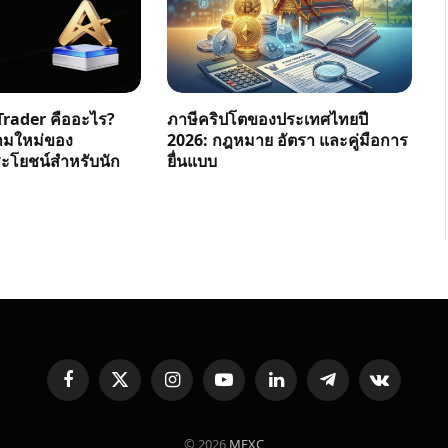
rader คืออะไร?
ภาษีคริปโตของประเทศไทยปี
ามใหม่ของ
2026: กฎหมาย อัตรา และคู่มือการ
โยชน์สำหรับนัก
ยื่นแบบ
Facebook
X
Instagram
YouTube
LinkedIn
Telegram
VKontakte
(Twitter)
© 2026
MEXC