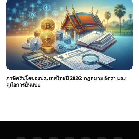
ภาษีคริปโตของประเทศไทยปี 2026: กฎหมาย อัตรา และ
คู่มือการยื่นแบบ