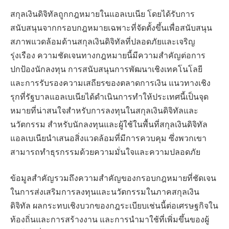
สกุลเงินดิจิทัลถูกกฎหมายในแอลเบเนีย โดยได้รับการ
สนับสนุนจากกรอบกฎหมายเฉพาะที่จัดตั้งขึ้นเพื่อสนับสนุน
สภาพแวดล้อมด้านสกุลเงินดิจิทัลที่ปลอดภัยและเจริญ
รุ่งเรือง ความชัดเจนทางกฎหมายนี้มีความสำคัญต่อการ
ปกป้องนักลงทุน การสนับสนุนการพัฒนาเชิงเทคโนโลยี
และการรับรองความเสถียรของตลาดการเงิน แนวทางเชิง
รุกที่รัฐบาลแอลเบเนียได้ดำเนินการทำให้ประเทศนี้เป็นจุด
หมายที่น่าสนใจสำหรับการลงทุนในสกุลเงินดิจิทัลและ
นวัตกรรม สำหรับนักลงทุนและผู้ใช้ในพื้นที่สกุลเงินดิจิทัล
แอลเบเนียนำเสนอสิ่งแวดล้อมที่มีการควบคุม ซึ่งพวกเขา
สามารถทำธุรกรรมด้วยความมั่นใจและความปลอดภัย
ข้อมูลสำคัญรวมถึงความสำคัญของกรอบกฎหมายที่ชัดเจน
ในการส่งเสริมการลงทุนและนวัตกรรมในภาคสกุลเงิน
ดิจิทัล ผลกระทบเชิงบวกของกฎระเบียบเช่นนี้ต่อเศรษฐกิจใน
ท้องถิ่นและการสร้างงาน และการนำมาใช้ที่เพิ่มขึ้นของผู้