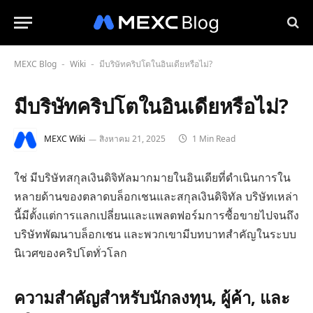
MEXC Blog
Wiki
มีบริษัทคริปโตในอินเดียหรือไม่?
-
-
มีบริษัทคริปโตในอินเดียหรือไม่?
MEXC Wiki
สิงหาคม 21, 2025
1 Min Read
ใช่ มีบริษัทสกุลเงินดิจิทัลมากมายในอินเดียที่ดำเนินการใน
หลายด้านของตลาดบล็อกเชนและสกุลเงินดิจิทัล บริษัทเหล่า
นี้มีตั้งแต่การแลกเปลี่ยนและแพลตฟอร์มการซื้อขายไปจนถึง
บริษัทพัฒนาบล็อกเชน และพวกเขามีบทบาทสำคัญในระบบ
นิเวศของคริปโตทั่วโลก
ความสำคัญสำหรับนักลงทุน, ผู้ค้า, และ