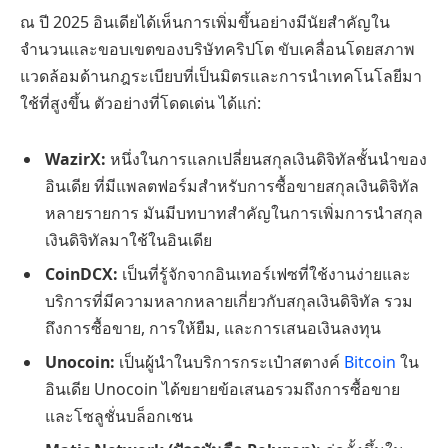
ณ ปี 2025 อินเดียได้เห็นการเพิ่มขึ้นอย่างมีนัยสำคัญใน
จำนวนและขอบเขตของบริษัทคริปโต ขับเคลื่อนโดยสภาพ
แวดล้อมด้านกฎระเบียบที่เป็นมิตรและการนำเทคโนโลยีมา
ใช้ที่สูงขึ้น ตัวอย่างที่โดดเด่น ได้แก่:
WazirX:
หนึ่งในการแลกเปลี่ยนสกุลเงินดิจิทัลชั้นนำของ
อินเดีย ที่มีแพลตฟอร์มสำหรับการซื้อขายสกุลเงินดิจิทัล
หลายรายการ มันมีบทบาทสำคัญในการเพิ่มการนำสกุล
เงินดิจิทัลมาใช้ในอินเดีย
CoinDCX:
เป็นที่รู้จักจากอินเทอร์เฟซที่ใช้งานง่ายและ
บริการที่มีความหลากหลายเกี่ยวกับสกุลเงินดิจิทัล รวม
ถึงการซื้อขาย, การให้ยืม, และการเสนอเงินลงทุน
Unocoin:
เป็นผู้นำในบริการกระเป๋าสตางค์
Bitcoin
ใน
อินเดีย Unocoin ได้ขยายข้อเสนอรวมถึงการซื้อขาย
และโซลูชั่นบล็อกเชน