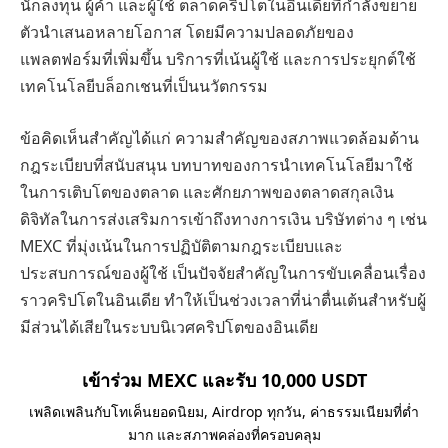
นักลงทุน ผู้ค้า และผู้ใช้ ตลาดคริปโตในอินเดียที่กำลังขยาย
ตัวนำเสนอหลายโอกาส โดยมีความปลอดภัยของ
แพลตฟอร์มที่เพิ่มขึ้น บริการที่เน้นผู้ใช้ และการประยุกต์ใช้
เทคโนโลยีบล็อกเชนที่เป็นนวัตกรรม
ข้อคิดเห็นสำคัญได้แก่ ความสำคัญของสภาพแวดล้อมด้าน
กฎระเบียบที่สนับสนุน บทบาทของการนำเทคโนโลยีมาใช้
ในการเติบโตของตลาด และศักยภาพของตลาดสกุลเงิน
ดิจิทัลในการส่งเสริมการเข้าถึงทางการเงิน บริษัทต่าง ๆ เช่น
MEXC ที่มุ่งเน้นในการปฏิบัติตามกฎระเบียบและ
ประสบการณ์ของผู้ใช้ เป็นปัจจัยสำคัญในการขับเคลื่อนเรื่อง
ราวคริปโตในอินเดีย ทำให้เป็นช่วงเวลาที่น่าตื่นเต้นสำหรับผู้
มีส่วนได้เสียในระบบนิเวศคริปโตของอินเดีย
เข้าร่วม MEXC และรับ 10,000 USDT
เพลิดเพลินกับโทเค็นยอดนิยม, Airdrop ทุกวัน, ค่าธรรมเนียมที่ต่ำ
มาก และสภาพคล่องที่ครอบคลุม