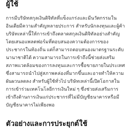
ผู้ใช้
การมีบริษัทสกุลเงินดิจิทัลที่แข็งแกร่งและมีนวัตกรรมใน
อินเดียมีความสำคัญหลายประการ สำหรับนักลงทุนและผู้ค้า
บริษัทเหล่านี้ให้การเข้าถึงตลาดสกุลเงินดิจิทัลอย่างสำคัญ
โดยเสนอแพลตฟอร์มที่ตอบสนองความต้องการของ
ประชากรในท้องถิ่น แต่ก็สามารถตอบสนองมาตรฐานระดับ
นานาชาติได้ ความสามารถในการเข้าถึงนี้ช่วยส่งเสริม
สภาพแวดล้อมของการลงทุนและการซื้อขายภายในประเทศ
ซึ่งสามารถนำไปสู่สภาพคล่องที่มากขึ้นและอาจทำให้ความ
ผันผวนลดลง สำหรับผู้ใช้ทั่วไป บริษัทเหล่านี้เปิดโอกาสใน
การเข้าร่วมเทคโนโลยีการเงินใหม่ ๆ ซึ่งช่วยส่งเสริมการ
เข้าถึงด้านการเงินแก่ประชากรที่ไม่มีบัญชีธนาคารหรือมี
บัญชีธนาคารไม่เพียงพอ
ตัวอย่างและการประยุกต์ใช้