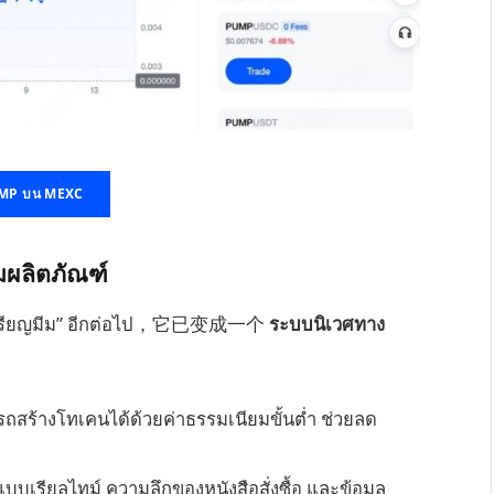
PUMP บน MEXC
ผลิตภัณฑ์
ตัวเหรียญมีม” อีกต่อไป，它已变成一个
ระบบนิเวศทาง
รถสร้างโทเคนได้ด้วยค่าธรรมเนียมขั้นต่ำ ช่วยลด
บเรียลไทม์ ความลึกของหนังสือสั่งซื้อ และข้อมูล