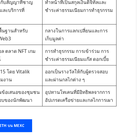
้กับสัญญาที่ชาญ
ทำหน้าที่เป็นสกุลเงินดิจิทัลและ
ละบริการที่
ชำระค่าธรรมเนียมการทำธุรกรรม
พื้นฐานสำหรับ
กลางในการแลกเปลี่ยนและการ
 Web3
เก็บมูลค่า
ล ตลาด NFT เกม
การทำธุรกรรม การเข้าร่วม การ
์
ชำระค่าธรรมเนียมแก๊ส ดอกเบี้ย
015 โดย Vitalik
ออกเป็นรางวัลให้กับผู้ตรวจสอบ
ีมงาน
และผ่านกลไกต่าง ๆ
านข้อเสนอของชุมชน
อุปทานโทเคนที่มีอิทธิพลจากการ
อบของนักพัฒนา
อัปเกรดเครือข่ายและกลไกการเผา
ย ETH บน MEXC