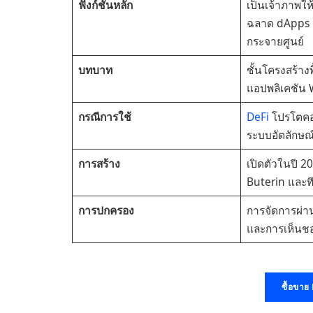
ฟังก์ชันหลัก
เป็นเจ้าภาพให
ฉลาด dApps แ
กระจายศูนย์
บทบาท
ชั้นโครงสร้าง
แอปพลิเคชัน
กรณีการใช้
DeFi
โปรโตคอ
ระบบอัตลักษณ
การสร้าง
เปิดตัวในปี 2
Buterin และท
การปกครอง
การจัดการผ่
และการเห็นช
ซื้อขา