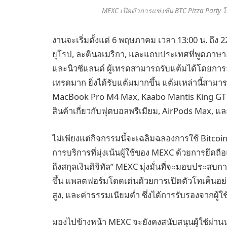
MEXC เปิดตัวการแข่งขัน BTC Pizza Party โ
งานจะเริ่มตั้งแต่ 6 พฤษภาคม เวลา 13:00 น. ถึง 
ยุโรป, ละตินอเมริกา, และแถบประเทศที่พูดภาษ
และนิวซีแลนด์ ผู้เทรดสามารถรับแต้มได้โดยการลงท
เทรดมาก ยิ่งได้รับแต้มมากขึ้น แต้มเหล่านี้สาม
MacBook Pro M4 Max, Kaabo Mantis King GT El
สินค้าเกี่ยวกับฟุตบอลพรีเมียม, AirPods Max, และ
ไม่เพียงแต่กิจกรรมนี้จะเฉลิมฉลองการใช้ Bitcoi
การบริการที่มุ่งเน้นผู้ใช้ของ MEXC ด้วยการยึดถื
ถึงสกุลเงินดิจิทัล” MEXC มุ่งมั่นที่จะมอบประสบ
ขึ้น แพลตฟอร์มโดดเด่นด้วยการเปิดตัวโทเค็นอ
สูง, และค่าธรรมเนียมต่ำ ซึ่งได้การรับรองจากผู
มองไปข้างหน้า MEXC จะยังคงสนับสนุนผู้ใช้ผ่า