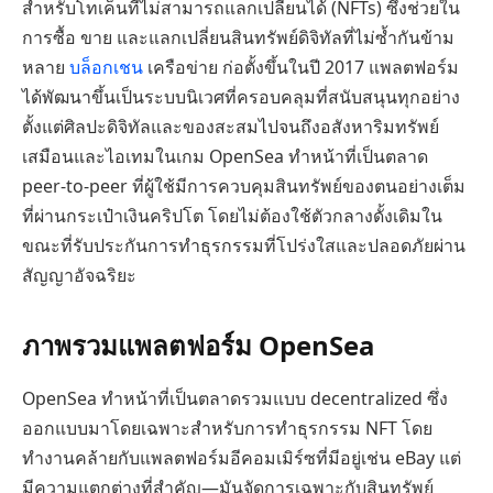
สำหรับโทเค็นที่ไม่สามารถแลกเปลี่ยนได้ (NFTs) ซึ่งช่วยใน
การซื้อ ขาย และแลกเปลี่ยนสินทรัพย์ดิจิทัลที่ไม่ซ้ำกันข้าม
หลาย
บล็อกเชน
เครือข่าย ก่อตั้งขึ้นในปี 2017 แพลตฟอร์ม
ได้พัฒนาขึ้นเป็นระบบนิเวศที่ครอบคลุมที่สนับสนุนทุกอย่าง
ตั้งแต่ศิลปะดิจิทัลและของสะสมไปจนถึงอสังหาริมทรัพย์
เสมือนและไอเทมในเกม OpenSea ทำหน้าที่เป็นตลาด
peer-to-peer ที่ผู้ใช้มีการควบคุมสินทรัพย์ของตนอย่างเต็ม
ที่ผ่านกระเป๋าเงินคริปโต โดยไม่ต้องใช้ตัวกลางดั้งเดิมใน
ขณะที่รับประกันการทำธุรกรรมที่โปร่งใสและปลอดภัยผ่าน
สัญญาอัจฉริยะ
ภาพรวมแพลตฟอร์ม OpenSea
OpenSea ทำหน้าที่เป็นตลาดรวมแบบ decentralized ซึ่ง
ออกแบบมาโดยเฉพาะสำหรับการทำธุรกรรม NFT โดย
ทำงานคล้ายกับแพลตฟอร์มอีคอมเมิร์ซที่มีอยู่เช่น eBay แต่
มีความแตกต่างที่สำคัญ—มันจัดการเฉพาะกับสินทรัพย์