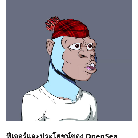
ฟีเจอร์และประโยชน์ของ OpenSea