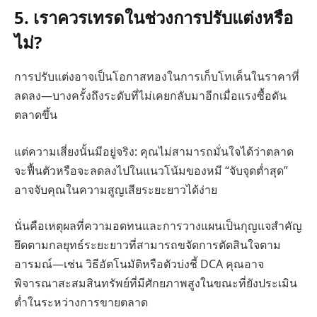
5. เราควรเทรดในช่วงการปรับแต่งหรือ
ไม่?
การปรับแต่งอาจเป็นโอกาสทองในการเก็บโทเค็นในราคาที่
ลดลง—บางครั้งถึงระดับที่ไม่เคยกลับมาอีกเมื่อแรงซื้อดัน
ตลาดขึ้น
แต่ความเสี่ยงนั้นมีอยู่จริง: คุณไม่สามารถมั่นใจได้ว่าตลาด
จะฟื้นตัวหรือจะลดลงไปในแนวโน้มของหมี “จับจุดต่ำสุด”
อาจจับคุณในความสูญเสียระยะยาวได้ง่าย
นั่นคือเหตุผลที่ความอดทนและการวางแผนเป็นกุญแจสำคัญ
ยึดตามกลยุทธ์ระยะยาวที่สามารถขจัดการตัดสินใจตาม
อารมณ์—เช่น วิธีอัตโนมัติหรือตัวบ่งชี้ DCA คุณอาจ
พิจารณาสะสมสินทรัพย์ที่มีศักยภาพสูงในขณะที่ยังประเมิน
ต่ำในระหว่างการขายตลาด