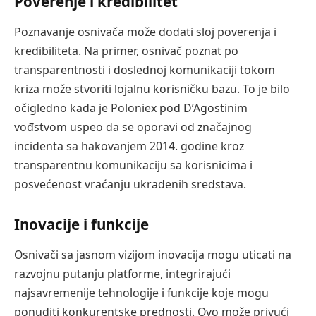
Poverenje i kredibilitet
Poznavanje osnivača može dodati sloj poverenja i
kredibiliteta. Na primer, osnivač poznat po
transparentnosti i doslednoj komunikaciji tokom
kriza može stvoriti lojalnu korisničku bazu. To je bilo
očigledno kada je Poloniex pod D’Agostinim
vođstvom uspeo da se oporavi od značajnog
incidenta sa hakovanjem 2014. godine kroz
transparentnu komunikaciju sa korisnicima i
posvećenost vraćanju ukradenih sredstava.
Inovacije i funkcije
Osnivači sa jasnom vizijom inovacija mogu uticati na
razvojnu putanju platforme, integrirajući
najsavremenije tehnologije i funkcije koje mogu
ponuditi konkurentske prednosti. Ovo može privući