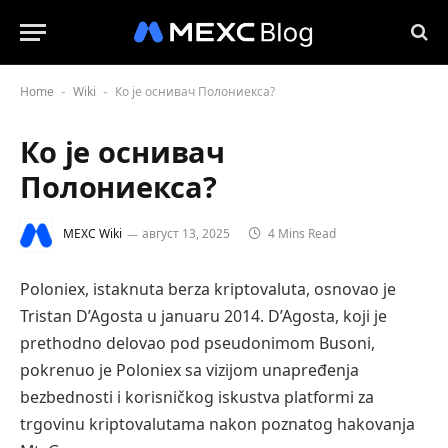
Home
Wiki
Ко је оснивач Полониекса?
-
-
Ко је оснивач
Полониекса?
MEXC Wiki
август 13, 2025
4 Mins Read
Poloniex, istaknuta berza kriptovaluta, osnovao je
Tristan D’Agosta u januaru 2014. D’Agosta, koji je
prethodno delovao pod pseudonimom Busoni,
pokrenuo je Poloniex sa vizijom unapređenja
bezbednosti i korisničkog iskustva platformi za
trgovinu kriptovalutama nakon poznatog hakovanja