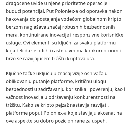
dragocene uvide u njene prioritetne operacije i
budući potencijal. Put Poloniex-a od oporavka nakon
hakovanja do postajanja vodećom globalnom kripto
berzom naglašava značaj robusnih bezbednosnih
mera, kontinuirane inovacije i responzivne korisničke
usluge. Ovi elementi su ključni za svaku platformu
koja želi da se održi i raste u veoma konkurentnom i
brzo se razvijajućem tržištu kriptovaluta.
Ključne tačke uključuju značaj vizije osnivača u
oblikovanju putanje platforme, kritičnu ulogu
bezbednosti u zadržavanju korisnika i poverenju, kao i
važnost inovacija u održavanju konkurentnosti na
tržištu. Kako se kripto pejzaž nastavlja razvijati,
platforme poput Poloniex-a koje stavljaju akcenat na
ove aspekte su dobro pozicionirane za uspeh.