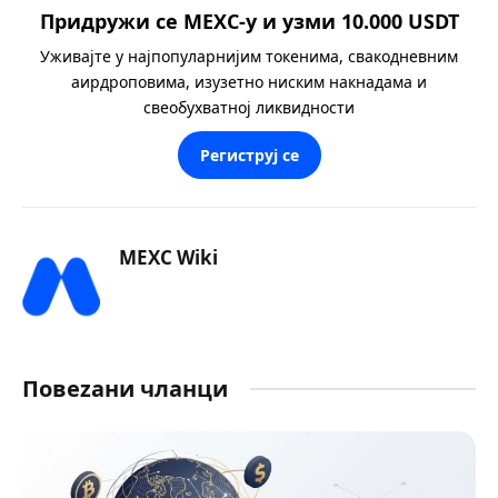
Придружи се MEXC-у и узми 10.000 USDT
Уживајте у најпопуларнијим токенима, свакодневним
аирдроповима, изузетно ниским накнадама и
свеобухватној ликвидности
Региструј се
MEXC Wiki
Повеzани чланци