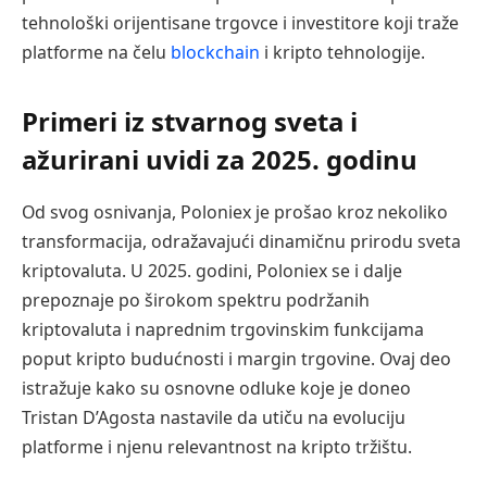
tehnološki orijentisane trgovce i investitore koji traže
platforme na čelu
blockchain
i kripto tehnologije.
Primeri iz stvarnog sveta i
ažurirani uvidi za 2025. godinu
Od svog osnivanja, Poloniex je prošao kroz nekoliko
transformacija, odražavajući dinamičnu prirodu sveta
kriptovaluta. U 2025. godini, Poloniex se i dalje
prepoznaje po širokom spektru podržanih
kriptovaluta i naprednim trgovinskim funkcijama
poput kripto budućnosti i margin trgovine. Ovaj deo
istražuje kako su osnovne odluke koje je doneo
Tristan D’Agosta nastavile da utiču na evoluciju
platforme i njenu relevantnost na kripto tržištu.