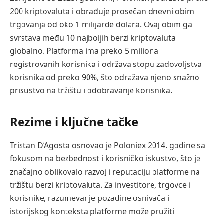
200 kriptovaluta i obrađuje prosečan dnevni obim
trgovanja od oko 1 milijarde dolara. Ovaj obim ga
svrstava među 10 najboljih berzi kriptovaluta
globalno. Platforma ima preko 5 miliona
registrovanih korisnika i održava stopu zadovoljstva
korisnika od preko 90%, što odražava njeno snažno
prisustvo na tržištu i odobravanje korisnika.
Rezime i ključne tačke
Tristan D’Agosta osnovao je Poloniex 2014. godine sa
fokusom na bezbednost i korisničko iskustvo, što je
značajno oblikovalo razvoj i reputaciju platforme na
tržištu berzi kriptovaluta. Za investitore, trgovce i
korisnike, razumevanje pozadine osnivača i
istorijskog konteksta platforme može pružiti