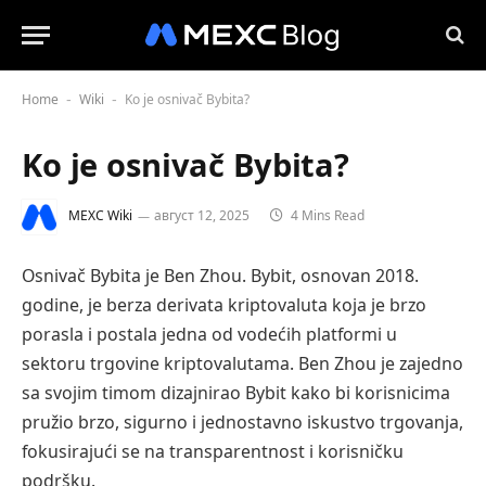
Home
Wiki
Ko je osnivač Bybita?
-
-
Ko je osnivač Bybita?
MEXC Wiki
август 12, 2025
4 Mins Read
Osnivač Bybita je Ben Zhou. Bybit, osnovan 2018.
godine, je berza derivata kriptovaluta koja je brzo
porasla i postala jedna od vodećih platformi u
sektoru trgovine kriptovalutama. Ben Zhou je zajedno
sa svojim timom dizajnirao Bybit kako bi korisnicima
pružio brzo, sigurno i jednostavno iskustvo trgovanja,
fokusirajući se na transparentnost i korisničku
podršku.