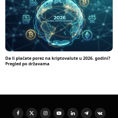
Da li plaćate porez na kriptovalute u 2026. godini?
Pregled po državama
Facebook
X
Instagram
YouTube
LinkedIn
Telegram
VKontakte