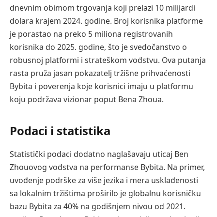
dnevnim obimom trgovanja koji prelazi 10 milijardi
dolara krajem 2024. godine. Broj korisnika platforme
je porastao na preko 5 miliona registrovanih
korisnika do 2025. godine, što je svedočanstvo o
robusnoj platformi i strateškom vođstvu. Ova putanja
rasta pruža jasan pokazatelj tržišne prihvaćenosti
Bybita i poverenja koje korisnici imaju u platformu
koju podržava vizionar poput Bena Zhoua.
Podaci i statistika
Statistički podaci dodatno naglašavaju uticaj Ben
Zhouovog vođstva na performanse Bybita. Na primer,
uvođenje podrške za više jezika i mera usklađenosti
sa lokalnim tržištima proširilo je globalnu korisničku
bazu Bybita za 40% na godišnjem nivou od 2021.