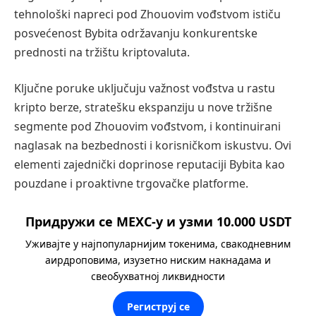
tehnološki napreci pod Zhouovim vođstvom ističu
posvećenost Bybita održavanju konkurentske
prednosti na tržištu kriptovaluta.
Ključne poruke uključuju važnost vođstva u rastu
kripto berze, stratešku ekspanziju u nove tržišne
segmente pod Zhouovim vođstvom, i kontinuirani
naglasak na bezbednosti i korisničkom iskustvu. Ovi
elementi zajednički doprinose reputaciji Bybita kao
pouzdane i proaktivne trgovačke platforme.
Придружи се MEXC-у и узми 10.000 USDT
Уживајте у најпопуларнијим токенима, свакодневним
аирдроповима, изузетно ниским накнадама и
свеобухватној ликвидности
Региструј се