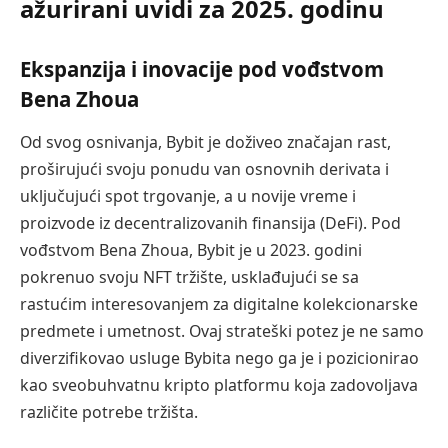
ažurirani uvidi za 2025. godinu
Ekspanzija i inovacije pod vođstvom
Bena Zhoua
Od svog osnivanja, Bybit je doživeo značajan rast,
proširujući svoju ponudu van osnovnih derivata i
uključujući spot trgovanje, a u novije vreme i
proizvode iz decentralizovanih finansija (DeFi). Pod
vođstvom Bena Zhoua, Bybit je u 2023. godini
pokrenuo svoju NFT tržište, usklađujući se sa
rastućim interesovanjem za digitalne kolekcionarske
predmete i umetnost. Ovaj strateški potez je ne samo
diverzifikovao usluge Bybita nego ga je i pozicionirao
kao sveobuhvatnu kripto platformu koja zadovoljava
različite potrebe tržišta.