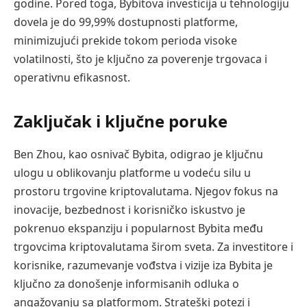
godine. Pored toga, Bybitova investicija u tehnologiju
dovela je do 99,99% dostupnosti platforme,
minimizujući prekide tokom perioda visoke
volatilnosti, što je ključno za poverenje trgovaca i
operativnu efikasnost.
Zaključak i ključne poruke
Ben Zhou, kao osnivač Bybita, odigrao je ključnu
ulogu u oblikovanju platforme u vodeću silu u
prostoru trgovine kriptovalutama. Njegov fokus na
inovacije, bezbednost i korisničko iskustvo je
pokrenuo ekspanziju i popularnost Bybita među
trgovcima kriptovalutama širom sveta. Za investitore i
korisnike, razumevanje vođstva i vizije iza Bybita je
ključno za donošenje informisanih odluka o
angažovanju sa platformom. Strateški potezi i