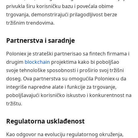
privukla širu korisničku bazu i povećala obime
trgovanja, demonstrirajući prilagodljivost berze
tržišnim trendovima.
Partnerstva i saradnje
Poloniex je strateški partnerisao sa fintech firmama i
drugim
blockchain
projektima kako bi poboljšao
svoje tehnološke sposobnosti i proširio svoj tržišni
doseg. Ova partnerstva su omogućila Poloniex-u da
integriše napredne alate i funkcije za trgovanje,
poboljšavajući korisničko iskustvo i konkurentnost na
tržištu.
Regulatorna usklađenost
Kao odgovor na evoluciju regulatornog okruženja,