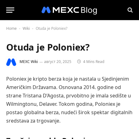
Home
Wiki
Otuda je Poloniex?
-
-
Otuda je Poloniex?
MEXC Wiki
август 20, 2025
4 Mins Read
Poloniex je kripto berza koja je nastala u Sjedinjenim
Američkim Državama. Osnovana 2014. godine od
strane Tristana D’Agosta, prvobitno je imala sedište u
Wilmingtonu, Delaver. Tokom godina, Poloniex je
postao globalna berza, nudeći širok spektar digitalnih
sredstava za trgovanje.