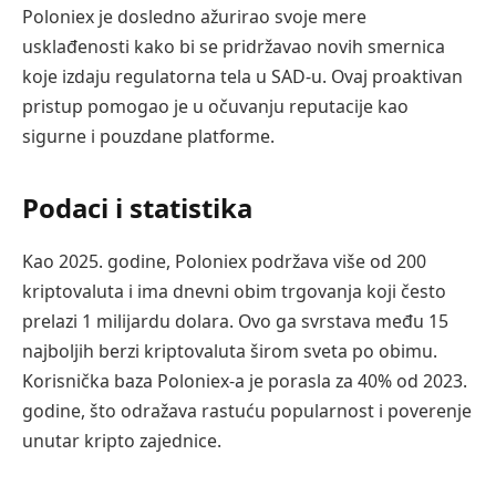
Poloniex je dosledno ažurirao svoje mere
usklađenosti kako bi se pridržavao novih smernica
koje izdaju regulatorna tela u SAD-u. Ovaj proaktivan
pristup pomogao je u očuvanju reputacije kao
sigurne i pouzdane platforme.
Podaci i statistika
Kao 2025. godine, Poloniex podržava više od 200
kriptovaluta i ima dnevni obim trgovanja koji često
prelazi 1 milijardu dolara. Ovo ga svrstava među 15
najboljih berzi kriptovaluta širom sveta po obimu.
Korisnička baza Poloniex-a je porasla za 40% od 2023.
godine, što odražava rastuću popularnost i poverenje
unutar kripto zajednice.