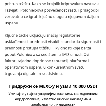
pristup tržištu. Kako se krajolik kriptovaluta nastavlja
razvijati, Poloniex-ova posvećenost rastu i prilagodbi
verovatno će igrati ključnu ulogu u njegovom daljem
uspehu.
Ključne tačke uključuju značaj regulatorne
usklađenosti, prednosti visokih standarda sigurnosti i
prednosti pristupa tržištu i likvidnosti koje berza
poput Poloniex-a sa sedištem u SAD-u nudi. Ovi
faktori zajedno doprinose reputaciji platforme i
operativnom uspehu u konkurentnom svetu
trgovanja digitalnim sredstvima.
Придружи се MEXC-у и узми 10.000 USDT
Уживајте у најпопуларнијим токенима, свакодневним
аирдроповима, изузетно ниским накнадама и
свеобухватној ликвидности