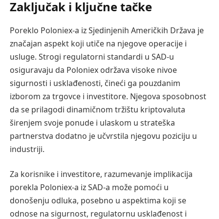
Zaključak i ključne tačke
Poreklo Poloniex-a iz Sjedinjenih Američkih Država je
značajan aspekt koji utiče na njegove operacije i
usluge. Strogi regulatorni standardi u SAD-u
osiguravaju da Poloniex održava visoke nivoe
sigurnosti i usklađenosti, čineći ga pouzdanim
izborom za trgovce i investitore. Njegova sposobnost
da se prilagodi dinamičnom tržištu kriptovaluta
širenjem svoje ponude i ulaskom u strateška
partnerstva dodatno je učvrstila njegovu poziciju u
industriji.
Za korisnike i investitore, razumevanje implikacija
porekla Poloniex-a iz SAD-a može pomoći u
donošenju odluka, posebno u aspektima koji se
odnose na sigurnost, regulatornu usklađenost i