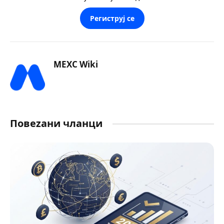
Региструј се
MEXC Wiki
Повеzани чланци