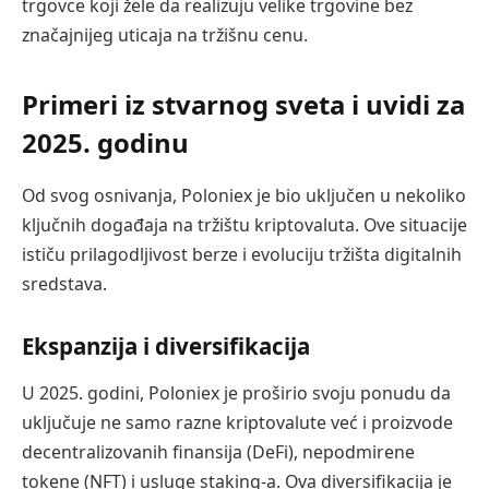
trgovce koji žele da realizuju velike trgovine bez
značajnijeg uticaja na tržišnu cenu.
Primeri iz stvarnog sveta i uvidi za
2025. godinu
Od svog osnivanja, Poloniex je bio uključen u nekoliko
ključnih događaja na tržištu kriptovaluta. Ove situacije
ističu prilagodljivost berze i evoluciju tržišta digitalnih
sredstava.
Ekspanzija i diversifikacija
U 2025. godini, Poloniex je proširio svoju ponudu da
uključuje ne samo razne kriptovalute već i proizvode
decentralizovanih finansija (DeFi), nepodmirene
tokene (NFT) i usluge staking-a. Ova diversifikacija je