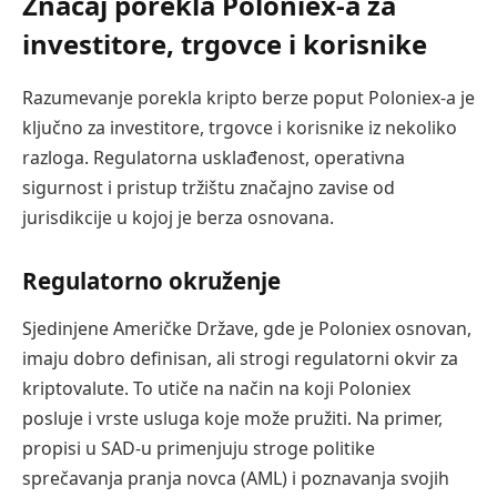
Značaj porekla Poloniex-a za
investitore, trgovce i korisnike
Razumevanje porekla kripto berze poput Poloniex-a je
ključno za investitore, trgovce i korisnike iz nekoliko
razloga. Regulatorna usklađenost, operativna
sigurnost i pristup tržištu značajno zavise od
jurisdikcije u kojoj je berza osnovana.
Regulatorno okruženje
Sjedinjene Američke Države, gde je Poloniex osnovan,
imaju dobro definisan, ali strogi regulatorni okvir za
kriptovalute. To utiče na način na koji Poloniex
posluje i vrste usluga koje može pružiti. Na primer,
propisi u SAD-u primenjuju stroge politike
sprečavanja pranja novca (AML) i poznavanja svojih