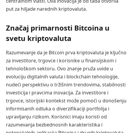
centralnom vlasti. Ova inovacija je od tada otvorila
put za hiljade narednih kriptovaluta.
Značaj primarnosti Bitcoina u
svetu kriptovaluta
Razumevanje da je Bitcoin prva kriptovaluta je ključno
za investitore, trgovce i korisnike u finansijskom i
tehnološkom sektoru. Ovo znanje pruža uvide u
evoluciju digitalnih valuta i blockchain tehnologije,
nudeći perspektivu o tržišnim trendovima, stabilnosti
investicija i pravcima inovacija. Za investitore i
trgovce, istorijski kontekst može pomoći u donošenju
informisanih odluka o diverzifikaciji portfolija i
upravljanju rizikom. Korisnici imaju koristi od
razumevanja bezbednosnih karakteristika i
potencijalnih aplikacija Bitcoina i drugih kriptovaluta