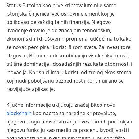
Status Bitcoina kao prve kriptovalute nije samo
istorijska činjenica, već osnovni element koji je
oblikovao pejzaž digitalnih finansija. Njegovo
uvođenje dovelo je do značajnih tehnoloških,
ekonomskih i društvenih promena, utičući na to kako
se novac percipira i koristi širom sveta. Za investitore
i trgovce, Bitcoin nudi kombinaciju visoke likvidnosti,
tržišne dominacije i dosadašnjih rezultata otpornosti i
inovacija. Korisnici imaju koristi od zrelog ekosistema
koji nudi poboljšanu bezbednost i kontinuirano se
razvijajuće aplikacije.
Ključne informacije uključuju značaj Bitcoinove
blockchain
kao nacrta za naredne kriptovalute,
njegovu ulogu u diversifikaciji investicionih portfolija i
njegovu funkciju kao merilo za procenu izvodljivosti i
bezbednosti novijih digitalnih valuta. Dok se tržište