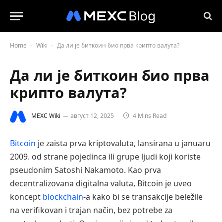
Home
Wiki
Да ли је биткоин био прва крипто валута?
-
-
Да ли је биткоин био прва
крипто валута?
MEXC Wiki
август 12, 2025
4 Mins Read
Bitcoin
je zaista prva kriptovaluta, lansirana u januaru
2009. od strane pojedinca ili grupe ljudi koji koriste
pseudonim Satoshi Nakamoto. Kao prva
decentralizovana digitalna valuta, Bitcoin je uveo
koncept
blockchain
-a kako bi se transakcije beležile
na verifikovan i trajan način, bez potrebe za