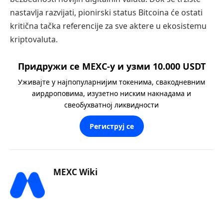
nastavlja razvijati, pionirski status Bitcoina će ostati
kritična tačka referencije za sve aktere u ekosistemu
kriptovaluta.
Придружи се MEXC-у и узми 10.000 USDT
Уживајте у најпопуларнијим токенима, свакодневним
аирдроповима, изузетно ниским накнадама и
свеобухватној ликвидности
Региструј се
MEXC Wiki