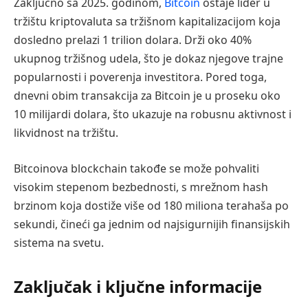
Zaključno sa 2025. godinom,
Bitcoin
ostaje lider u
tržištu kriptovaluta sa tržišnom kapitalizacijom koja
dosledno prelazi 1 trilion dolara. Drži oko 40%
ukupnog tržišnog udela, što je dokaz njegove trajne
popularnosti i poverenja investitora. Pored toga,
dnevni obim transakcija za Bitcoin je u proseku oko
10 milijardi dolara, što ukazuje na robusnu aktivnost i
likvidnost na tržištu.
Bitcoinova blockchain takođe se može pohvaliti
visokim stepenom bezbednosti, s mrežnom hash
brzinom koja dostiže više od 180 miliona terahaša po
sekundi, čineći ga jednim od najsigurnijih finansijskih
sistema na svetu.
Zaključak i ključne informacije