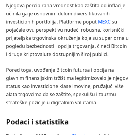
Njegova percipirana vrednost kao zaštita od inflacije
učinila ga je osnovnim delom diversifikovanih
investicionih portfolija. Platforme poput
MEXC
su
pojačale ovu perspektivu nudeći robusna, korisnički
prijateljska trgovinska okruženja koja su superiorna u
pogledu bezbednosti i opcija trgovanja, čineći Bitcoin
i druge kriptovalute dostupnijim široj publici.
Pored toga, uvođenje Bitcoin futursa i opcija na
glavnim finansijskim tržištima legitimizovalo je njegov
status kao investicione klase imovine, pružajući više
alata trgovcima da se zaštite, spekulišu i zauzmu
strateške pozicije u digitalnim valutama.
Podaci i statistika