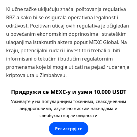
Ključne tačke uključuju značaj poštovanja regulativa
RBZ-a kako bi se osigurala operativna legalnost i
održivost. Pozitivan uticaj ovih regulativa je očigledan
u povećanim ekonomskim doprinosima i strateškim
ulaganjima istaknutih aktera poput MEXC Global. Na
kraju, potencijalni rudari i investitori trebali bi biti
informisani o tekućim i budućim regulatornim
promenama koje bi mogle uticati na pejzaž rudarenja
kriptovaluta u Zimbabveu.
Придружи се MEXC-у и узми 10.000 USDT
Уживајте у најпопуларнијим токенима, свакодневним
аирдроповима, изузетно ниским накнадама и
свеобухватној ликвидности
Региструј се