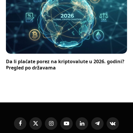
Da li plaćate porez na kriptovalute u 2026. godini?
Pregled po državama
Facebook
X
Instagram
YouTube
LinkedIn
Telegram
VKontakte
(Twitter)