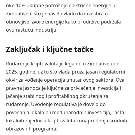
oko 10% ukupne potrošnje električne energije u
Zimbabveu, što je navelo vladu da investira u
obnovljive izvore energije kako bi održivo podržala
ovu rastuću industriju.
Zaključak i ključne tačke
Rudarenje kriptovaluta je legalno u Zimbabveu od
2025. godine, uz to što vlada pruža jasan regulatorni
okvir za vođenje operacija unutar ovog sektora. Ova
pravna jasnoća je ključna za privlačenje investicija i
jačanje stabilnog i profitabilnog okruženja za
rudarenje. Uvođenje regulativa je dovelo do
povećanja lokalnih i međunarodnih investicija, rasta
lokalnih zajednica kriptovaluta i unapređenja srodnih
obrazovnih programa.