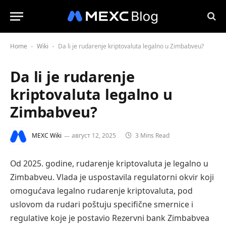
Home
Wiki
Da li je rudarenje kriptovaluta legalno u Zimbabveu?
-
-
Da li je rudarenje
kriptovaluta legalno u
Zimbabveu?
MEXC Wiki
август 12, 2025
3 Mins Read
Od 2025. godine, rudarenje kriptovaluta je legalno u
Zimbabveu. Vlada je uspostavila regulatorni okvir koji
omogućava legalno rudarenje kriptovaluta, pod
uslovom da rudari poštuju specifične smernice i
regulative koje je postavio Rezervni bank Zimbabvea