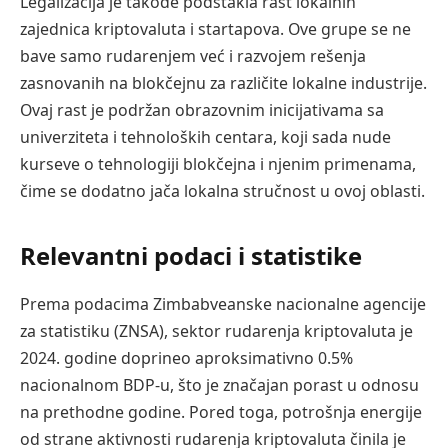
Legalizacija je takođe podstakla rast lokalnih
zajednica kriptovaluta i startapova. Ove grupe se ne
bave samo rudarenjem već i razvojem rešenja
zasnovanih na blokčejnu za različite lokalne industrije.
Ovaj rast je podržan obrazovnim inicijativama sa
univerziteta i tehnoloških centara, koji sada nude
kurseve o tehnologiji blokčejna i njenim primenama,
čime se dodatno jača lokalna stručnost u ovoj oblasti.
Relevantni podaci i statistike
Prema podacima Zimbabveanske nacionalne agencije
za statistiku (ZNSA), sektor rudarenja kriptovaluta je
2024. godine doprineo aproksimativno 0.5%
nacionalnom BDP-u, što je značajan porast u odnosu
na prethodne godine. Pored toga, potrošnja energije
od strane aktivnosti rudarenja kriptovaluta činila je