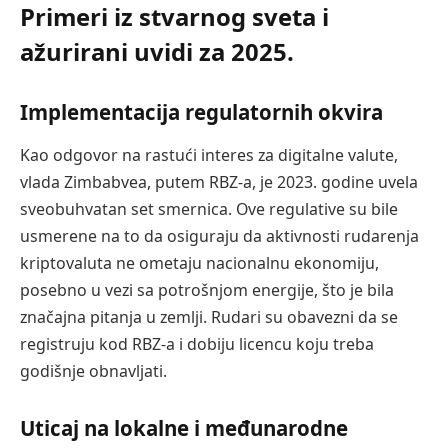
Primeri iz stvarnog sveta i
ažurirani uvidi za 2025.
Implementacija regulatornih okvira
Kao odgovor na rastući interes za digitalne valute,
vlada Zimbabvea, putem RBZ-a, je 2023. godine uvela
sveobuhvatan set smernica. Ove regulative su bile
usmerene na to da osiguraju da aktivnosti rudarenja
kriptovaluta ne ometaju nacionalnu ekonomiju,
posebno u vezi sa potrošnjom energije, što je bila
značajna pitanja u zemlji. Rudari su obavezni da se
registruju kod RBZ-a i dobiju licencu koju treba
godišnje obnavljati.
Uticaj na lokalne i međunarodne